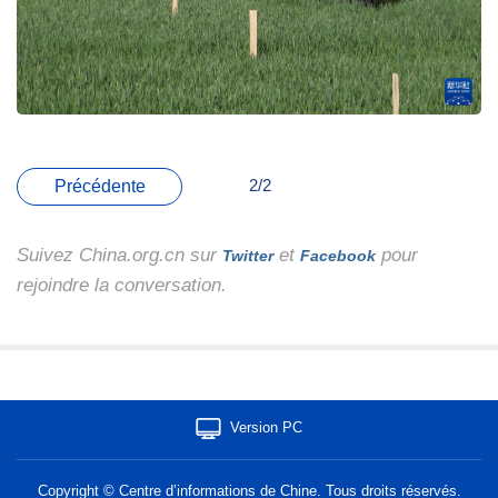
2/2
Précédente
Suivez China.org.cn sur
et
pour
Twitter
Facebook
rejoindre la conversation.
Version PC
Copyright © Centre d’informations de Chine. Tous droits réservés.