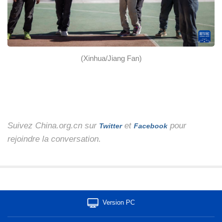
(Xinhua/Jiang Fan)
Suivez China.org.cn sur
et
pour
Twitter
Facebook
rejoindre la conversation.
Version PC