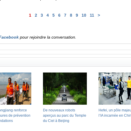
1
2
3
4
5
6
7
8
9
10
11
>
Facebook
pour rejoindre la conversation.