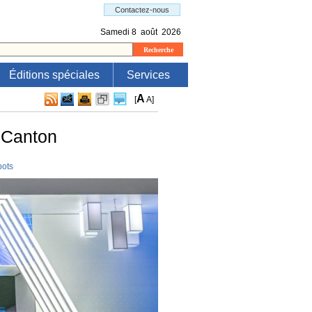
Éditions spéciales
Services
A
[
A
]
e Canton
bots