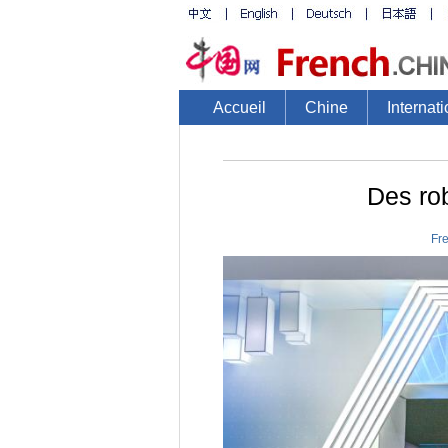
Accueil
Chine
Internati
​Des ro
Fr