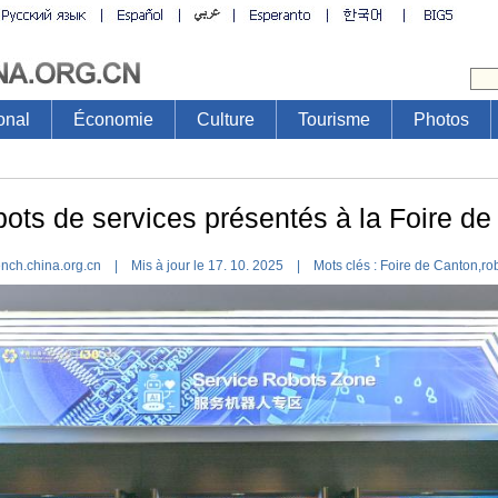
onal
Économie
Culture
Tourisme
Photos
bots de services présentés à la Foire d
ench.china.org.cn | Mis à jour le 17. 10. 2025 |
Mots clés :
Foire de Canton,ro