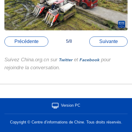
5/8
Précédente
Suivante
Suivez China.org.cn sur
et
pour
Twitter
Facebook
rejoindre la conversation.
Version PC
Copyright © Centre d’informations de Chine. Tous droits réservés.