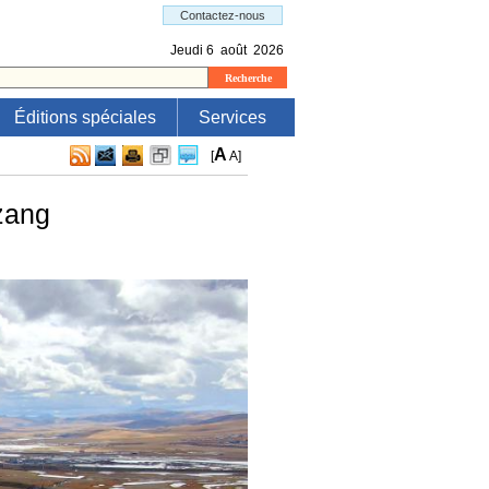
Éditions spéciales
Services
A
[
A
]
zang