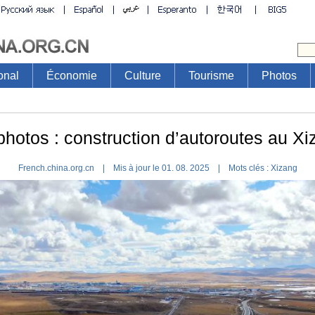
onal
Économie
Culture
Tourisme
Photos
photos : construction d’autoroutes au Xi
French.china.org.cn | Mis à jour le 01. 08. 2025 |
Mots clés :
Xizang