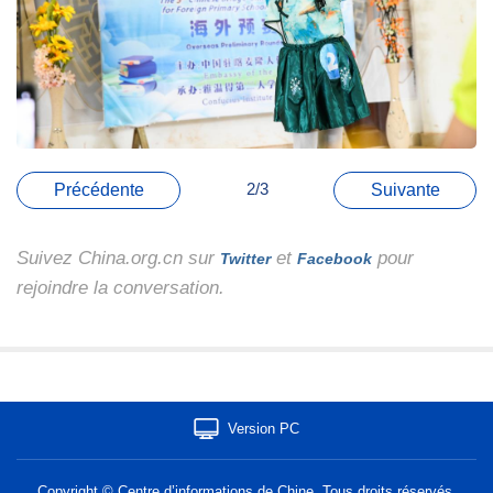
2/3
Précédente
Suivante
Suivez China.org.cn sur
et
pour
Twitter
Facebook
rejoindre la conversation.
Version PC
Copyright © Centre d’informations de Chine. Tous droits réservés.