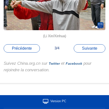
(Li Xin/Xinhua)
3/4
Précédente
Suivante
Suivez China.org.cn sur
et
pour
Twitter
Facebook
rejoindre la conversation.
Version PC