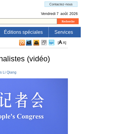
Éditions spéciales
Services
A
[
A
]
nalistes (vidéo)
s Li Qiang