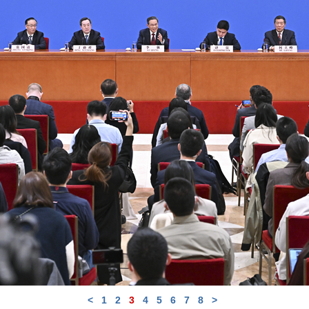
<
1
2
3
4
5
6
7
8
>