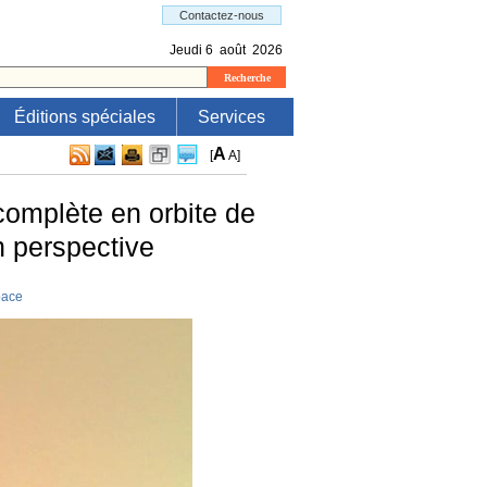
Éditions spéciales
Services
A
[
A
]
omplète en orbite de
n perspective
pace