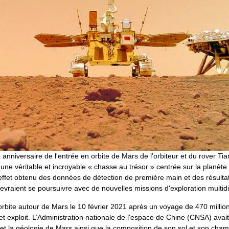
 anniversaire de l'entrée en orbite de Mars de l'orbiteur et du rover 
une véritable et incroyable « chasse au trésor » centrée sur la planèt
ffet obtenu des données de détection de première main et des résultat
 devraient se poursuivre avec de nouvelles missions d'exploration multid
rbite autour de Mars le 10 février 2021 après un voyage de 470 million
 cet exploit. L’Administration nationale de l'espace de Chine (CNSA) avai
e et la géologie de Mars ainsi que la composition de son sol et son ch