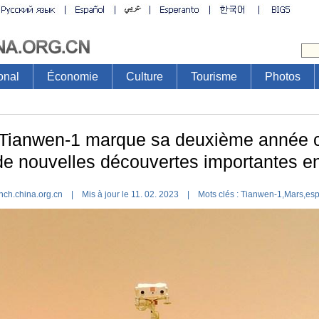
onal
Économie
Culture
Tourisme
Photos
 Tianwen-1 marque sa deuxième année c
de nouvelles découvertes importantes e
nch.china.org.cn | Mis à jour le 11. 02. 2023 |
Mots clés :
Tianwen-1
,
Mars
,
es