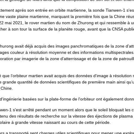
ctement après son entrée en orbite martienne, la sonde Tianwen-1 s'es
une vaste plaine martienne, marquant la première fois que la Chine réus
 22 mai 2021, le rover martien du nom de Zhurong et qui ressemble à u
cher à son tour la surface de la planète rouge, avant que la CNSA publ
hurong avait déjà acquis des images panchromatiques de la zone d'att
ages couleur à résolution moyenne et des informations multispectrales. A
loration par imagerie de la zone d'atterrissage et de la zone de patroui
 que l’orbiteur martien avait acquis des données d'image à résolutio
e grande quantité de données scientifiques de première main ainsi qu’
 Chine.
ngénierie basées sur la plate-forme de l'orbiteur ont également donné d
en-1 s'est arrêté pendant un moment alors que le soleil bloquait les 
u des résultats de recherche sur la vitesse des éjections de plasma co
olaire à grande vitesse naissant au cours de cette période.
s a transporté sept charges utiles scientifiques pour mener une explor