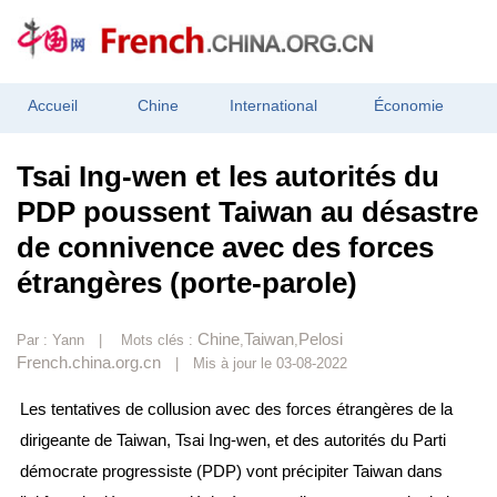
Accueil
Chine
International
Économie
Tsai Ing-wen et les autorités du
PDP poussent Taiwan au désastre
de connivence avec des forces
étrangères (porte-parole)
Chine
Taiwan
Pelosi
Par :
Yann
| Mots clés :
,
,
French.china.org.cn
| Mis à jour le 03-08-2022
Les tentatives de collusion avec des forces étrangères de la
dirigeante de Taiwan, Tsai Ing-wen, et des autorités du Parti
démocrate progressiste (PDP) vont précipiter Taiwan dans