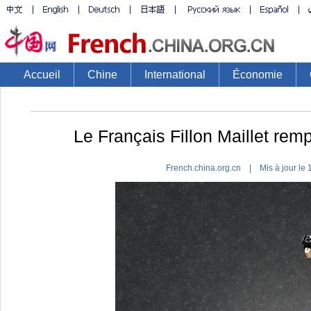
Accueil
Chine
International
Économie
Le Français Fillon Maillet rem
French.china.org.cn | Mis à jour l