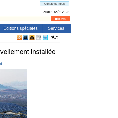
Éditions spéciales
Services
A
[
A
]
vellement installée
rt