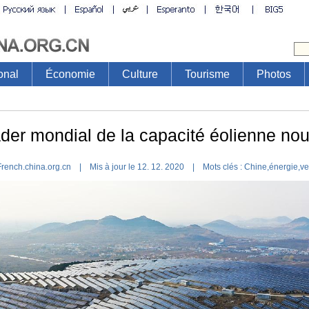
onal
Économie
Culture
Tourisme
Photos
ader mondial de la capacité éolienne nou
French.china.org.cn | Mis à jour le 12. 12. 2020 |
Mots clés :
Chine
,
énergie
,
ve