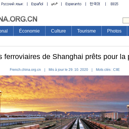
onal
Économie
Culture
Tourisme
Photos
 ferroviaires de Shanghai prêts pour la
French.china.org.cn | Mis à jour le 29. 10. 2020 |
Mots clés :
CIIE