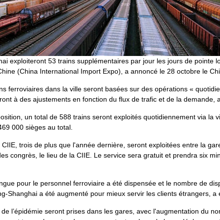
ai exploiteront 53 trains supplémentaires par jour les jours de pointe l
 Chine (China International Import Expo), a annoncé le 28 octobre le C
ns ferroviaires dans la ville seront basées sur des opérations « quotid
eront à des ajustements en fonction du flux de trafic et de la demande, 
osition, un total de 588 trains seront exploités quotidiennement via la v
 469 000 sièges au total.
IIE, trois de plus que l'année dernière, seront exploitées entre la ga
es congrès, le lieu de la CIIE. Le service sera gratuit et prendra six mi
ngue pour le personnel ferroviaire a été dispensée et le nombre de dispo
jing-Shanghai a été augmenté pour mieux servir les clients étrangers, a 
 de l’épidémie seront prises dans les gares, avec l'augmentation du 