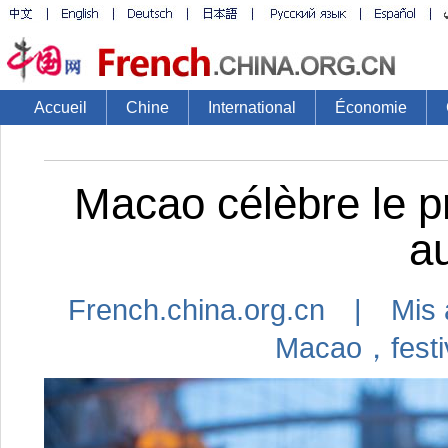
Accueil
Chine
International
Économie
Macao célèbre le pr
a
French.china.org.cn | Mis 
Macao，festiv