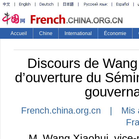
Accueil
Chine
International
Économie
​Discours de Wang
d’ouverture du Sémin
gouvern
French.china.org.cn | Mis 
Fr
M. Wang Xiaohui, vice-