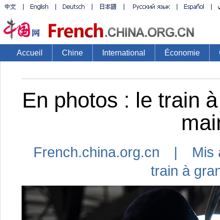
Accueil
Chine
International
Économie
En photos : le train 
mai
French.china.org.cn | Mis 
train à gr