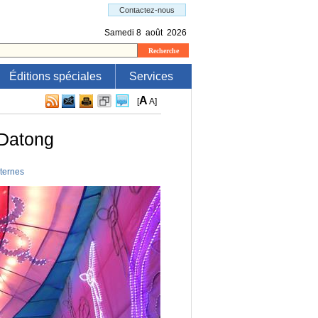
Éditions spéciales
Services
A
[
A
]
 Datong
ternes