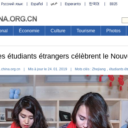
onal
Économie
Culture
Tourisme
Photos
es étudiants étrangers célèbrent le Nouv
.china.org.cn | Mis à jour le 24. 01. 2019 |
Mots clés :
Zhejiang，étudiants ét