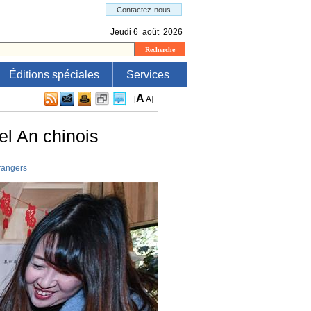
Éditions spéciales
Services
A
[
A
]
el An chinois
rangers