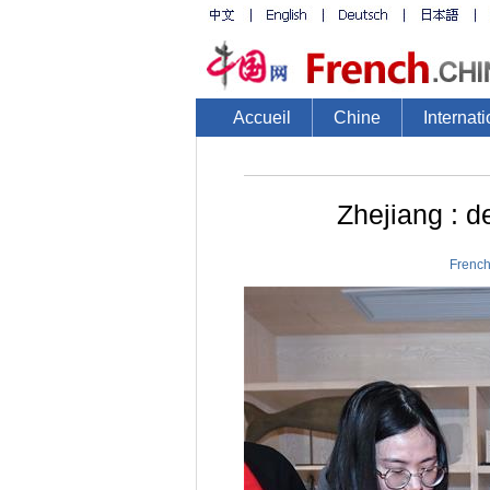
Accueil
Chine
Internati
Zhejiang : d
French