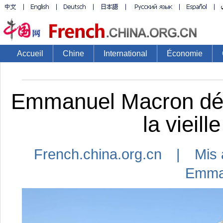
Accueil
Chine
International
Économie
Emmanuel Macron débu
la vieill
French.china.org.cn | Mis 
Emma