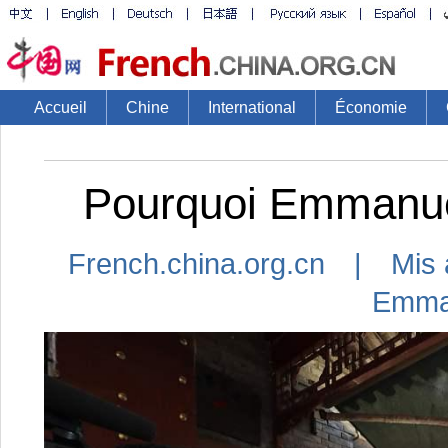
Accueil
Chine
International
Économie
Pourquoi Emmanuel
French.china.org.cn | Mis 
Emma