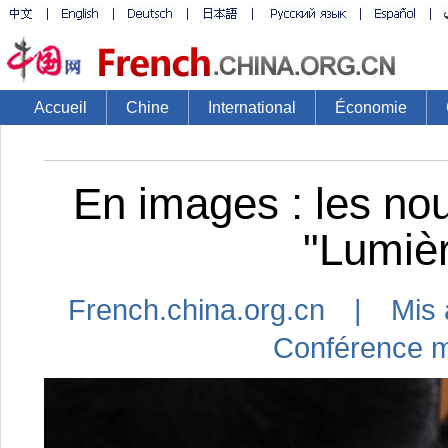
Accueil
Chine
International
Économie
En images : les no
"Lumièr
French.china.org.cn | Mis 
Conférence mo