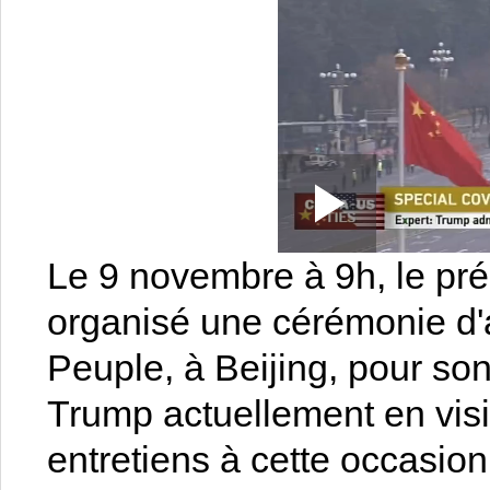
Loaded
:
Play
0:00
/
--:--
Play
0.21%
Le 9 novembre à 9h, le pré
Video
organisé une cérémonie d'
Peuple, à Beijing, pour s
Trump actuellement en visit
entretiens à cette occasio