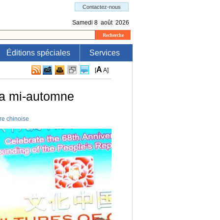
Éditions spéciales
Services
A
[
A
]
 la mi-automne
e chinoise