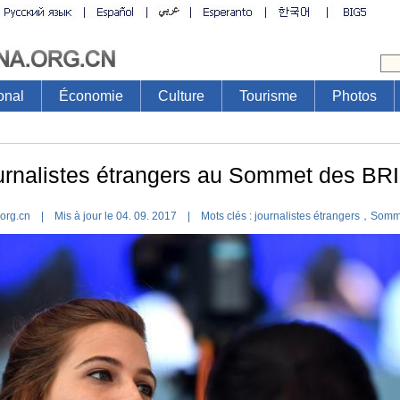
onal
Économie
Culture
Tourisme
Photos
ournalistes étrangers au Sommet des B
.org.cn | Mis à jour le 04. 09. 2017 |
Mots clés :
journalistes étrangers，Som