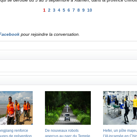
 qui se déroule du 3 au 5 septembre à Xiamen, dans la province chinois
1
2
3
4
5
6
7
8
9
10
Facebook
pour rejoindre la conversation.