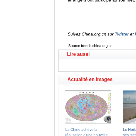
étrangers ont participé au sommet,
Suivez China.org.cn sur
Twitter
et
Source:french.china.org.cn
Lire aussi