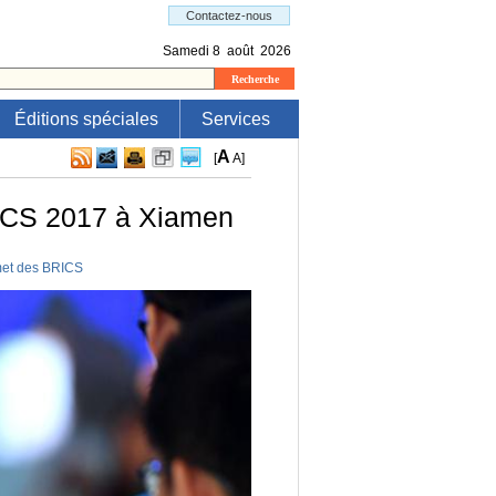
Éditions spéciales
Services
A
[
A
]
RICS 2017 à Xiamen
met des BRICS