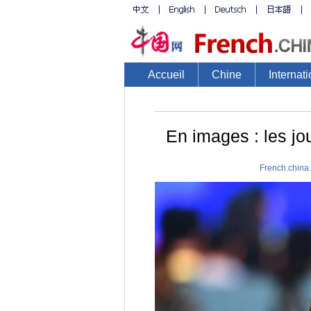
Accueil
Chine
Internati
En images : les j
French.china