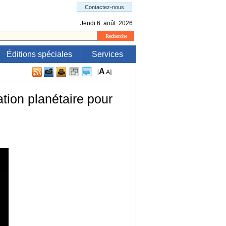
Éditions spéciales
Services
A
[
A
]
ation planétaire pour