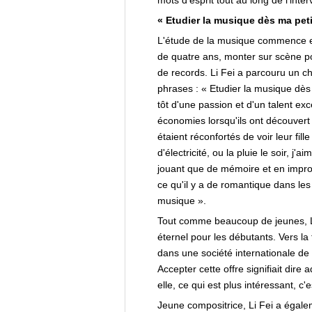
mots d'esprit tout au long de l'inter
« Etudier la musique dès ma peti
L'étude de la musique commence en g
de quatre ans, monter sur scène pou
de records. Li Fei a parcouru un 
phrases : « Etudier la musique dès 
tôt d'une passion et d'un talent ex
économies lorsqu'ils ont découvert
étaient réconfortés de voir leur fil
d'électricité, ou la pluie le soir, 
jouant que de mémoire et en improv
ce qu'il y a de romantique dans les
musique ».
Tout comme beaucoup de jeunes, Li 
éternel pour les débutants. Vers la 
dans une société internationale de r
Accepter cette offre signifiait dire
elle, ce qui est plus intéressant, c
Jeune compositrice, Li Fei a égal