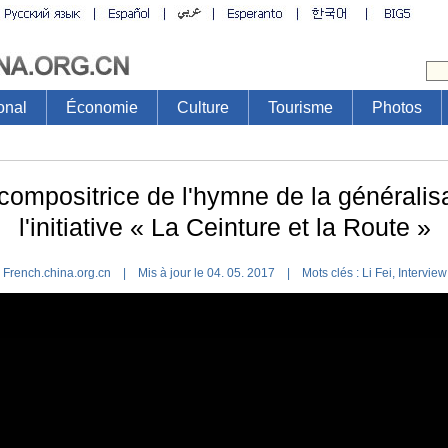
onal
Économie
Culture
Tourisme
Photos
 compositrice de l'hymne de la généralis
l'initiative « La Ceinture et la Route »
French.china.org.cn | Mis à jour le 04. 05. 2017 |
Mots clés :
Li Fei
,
Interview