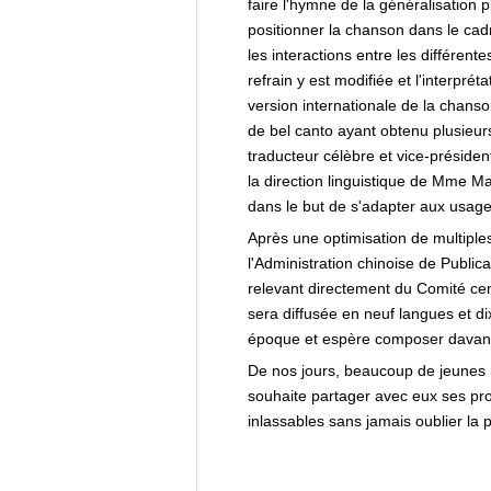
faire l'hymne de la généralisation p
positionner la chanson dans le cadre
les interactions entre les différent
refrain y est modifiée et l'interp
version internationale de la chan
de bel canto ayant obtenu plusieurs
traducteur célèbre et vice-présiden
la direction linguistique de Mme M
dans le but de s'adapter aux usages
Après une optimisation de multipl
l'Administration chinoise de Publi
relevant directement du Comité centr
sera diffusée en neuf langues et dix
époque et espère composer davanta
De nos jours, beaucoup de jeunes re
souhaite partager avec eux ses propr
inlassables sans jamais oublier la 