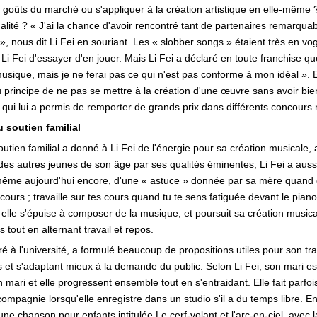
 goûts du marché ou s'appliquer à la création artistique en elle-même ? F
lité ? « J'ai la chance d'avoir rencontré tant de partenaires remarquab
», nous dit Li Fei en souriant. Les « slobber songs » étaient très en vogu
Li Fei d'essayer d'en jouer. Mais Li Fei a déclaré en toute franchise 
usique, mais je ne ferai pas ce qui n'est pas conforme à mon idéal ». El
 principe de ne pas se mettre à la création d'une œuvre sans avoir bie
pe qui lui a permis de remporter de grands prix dans différents concours
u soutien familial
 soutien familial a donné à Li Fei de l'énergie pour sa création musicale,
t des autres jeunes de son âge par ses qualités éminentes, Li Fei a auss
, même aujourd'hui encore, d'une « astuce » donnée par sa mère quand el
ours ; travaille sur tes cours quand tu te sens fatiguée devant le piano 
lle s'épuise à composer de la musique, et poursuit sa création musical
 tout en alternant travail et repos.
ré à l'université, a formulé beaucoup de propositions utiles pour son trav
 et s'adaptant mieux à la demande du public. Selon Li Fei, son mari es
 mari et elle progressent ensemble tout en s'entraidant. Elle fait parfois
 compagnie lorsqu'elle enregistre dans un studio s'il a du temps libre. E
e chanson pour enfants intitulée Le cerf-volant et l'arc-en-ciel, avec l