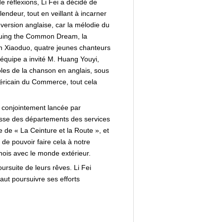
de réflexions, Li Fei a décidé de
endeur, tout en veillant à incarner
 version anglaise, car la mélodie du
ursuing the Common Dream, la
n Xiaoduo, quatre jeunes chanteurs
'équipe a invité M. Huang Youyi,
roles de la chanson en anglais, sous
méricain du Commerce, tout cela
 conjointement lancée par
nesse des départements des services
e de « La Ceinture et la Route », et
 de pouvoir faire cela à notre
ois avec le monde extérieur.
ursuite de leurs rêves. Li Fei
faut poursuivre ses efforts