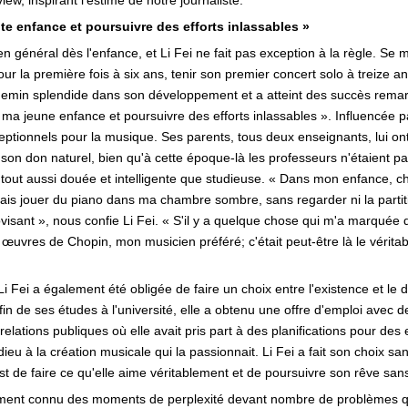
view, inspirant l'estime de notre journaliste.
te enfance et poursuivre des efforts inlassables »
énéral dès l'enfance, et Li Fei ne fait pas exception à la règle. Se m
r la première fois à six ans, tenir son premier concert solo à treize an
chemin splendide dans son développement et a atteint des succès rema
ma jeune enfance et poursuivre des efforts inlassables ». Influencée pa
ceptionnels pour la musique. Ses parents, tous deux enseignants, lui on
 son don naturel, bien qu'à cette époque-là les professeurs n'étaient 
le tout aussi douée et intelligente que studieuse. « Dans mon enfance, c
j'aimais jouer du piano dans ma chambre sombre, sans regarder ni la parti
isant », nous confie Li Fei. « S'il y a quelque chose qui m'a marquée 
 œuvres de Chopin, mon musicien préféré; c'était peut-être là le véritab
Fei a également été obligée de faire un choix entre l'existence et l
fin de ses études à l'université, elle a obtenu une offre d'emploi avec d
elations publiques où elle avait pris part à des planifications pour des 
 adieu à la création musicale qui la passionnait. Li Fei a fait son choix 
'est de faire ce qu'elle aime véritablement et de poursuivre son rêve san
ement connu des moments de perplexité devant nombre de problèmes qu