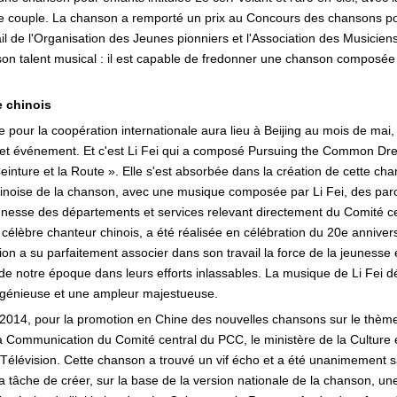
le couple. La chanson a remporté un prix au Concours des chansons pou
l de l'Organisation des Jeunes pionniers et l'Association des Musiciens 
n talent musical : il est capable de fredonner une chanson composée 
e chinois
 pour la coopération internationale aura lieu à Beijing au mois de mai, 
cet événement. Et c'est Li Fei qui a composé Pursuing the Common Dre
 Ceinture et la Route ». Elle s'est absorbée dans la création de cette c
hinoise de la chanson, avec une musique composée par Li Fei, des paro
eunesse des départements et services relevant directement du Comité c
célèbre chanteur chinois, a été réalisée en célébration du 20e annivers
ion a su parfaitement associer dans son travail la force de la jeunesse 
 de notre époque dans leurs efforts inlassables. La musique de Li Fei déb
ingénieuse et une ampleur majestueuse.
n 2014, pour la promotion en Chine des nouvelles chansons sur le thè
 Communication du Comité central du PCC, le ministère de la Culture et
 Télévision. Cette chanson a trouvé un vif écho et a été unanimement s
 la tâche de créer, sur la base de la version nationale de la chanson, un