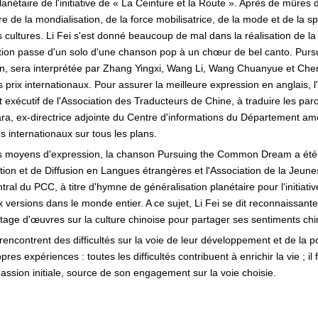
lanétaire de l'initiative de « La Ceinture et la Route ». Après de mûres 
 de la mondialisation, de la force mobilisatrice, de la mode et de la spl
es cultures. Li Fei s'est donné beaucoup de mal dans la réalisation de la
rétation passe d'un solo d'une chanson pop à un chœur de bel canto. P
son, sera interprétée par Zhang Yingxi, Wang Li, Wang Chuanyue et Che
 prix internationaux. Pour assurer la meilleure expression en anglais, l
t exécutif de l'Association des Traducteurs de Chine, à traduire les pa
ara, ex-directrice adjointe du Centre d'informations du Département a
 internationaux sur tous les plans.
es moyens d'expression, la chanson Pursuing the Common Dream a été
cation et de Diffusion en Langues étrangères et l'Association de la Jeu
al du PCC, à titre d'hymne de généralisation planétaire pour l'initiativ
 versions dans le monde entier. A ce sujet, Li Fei se dit reconnaissante
ge d'œuvres sur la culture chinoise pour partager ses sentiments chin
ncontrent des difficultés sur la voie de leur développement et de la po
es expériences : toutes les difficultés contribuent à enrichir la vie ; il 
passion initiale, source de son engagement sur la voie choisie.