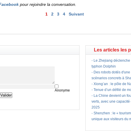
Facebook
pour rejoindre la conversation.
1
2
3
4
Suivant
Les articles les 
-
Le Zhejiang déclenche 
typhon Dolphin
-
Des robots dotés d'une 
scénarios concrets à Sh
-
Xiong’an : le pôle de 
-
Tenue d’un défilé de m
Anonyme
-
La Chine devient un fo
verts, avec une capacité
2025
-
Shenzhen : le « touris
unique aux visiteurs du 