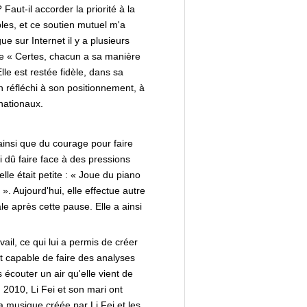
aut-il accorder la priorité à la
les, et ce soutien mutuel m'a
e sur Internet il y a plusieurs
que « Certes, chacun a sa manière
le est restée fidèle, dans sa
n réfléchi à son positionnement, à
 nationaux.
 ainsi que du courage pour faire
i dû faire face à des pressions
le était petite : « Joue du piano
». Aujourd'hui, elle effectue autre
e après cette pause. Elle a ainsi
ail, ce qui lui a permis de créer
t capable de faire des analyses
 écouter un air qu'elle vient de
n 2010, Li Fei et son mari ont
a musique créée par Li Fei et les