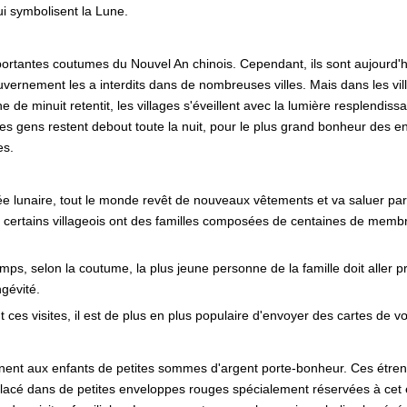
ui symbolisent la Lune.
portantes coutumes du Nouvel An chinois. Cependant, ils sont aujourd'hu
ouvernement les a interdits dans de nombreuses villes. Mais dans les vil
 de minuit retentit, les villages s'éveillent avec la lumière resplendissan
es gens restent debout toute la nuit, pour le plus grand bonheur des enf
es.
ée lunaire, tout le monde revêt de nouveaux vêtements et va saluer pa
certains villageois ont des familles composées de centaines de membres
emps, selon la coutume, la plus jeune personne de la famille doit aller p
ngévité.
s visites, il est de plus en plus populaire d'envoyer des cartes de vœ
nent aux enfants de petites sommes d'argent porte-bonheur. Ces étren
lacé dans de petites enveloppes rouges spécialement réservées à cet e