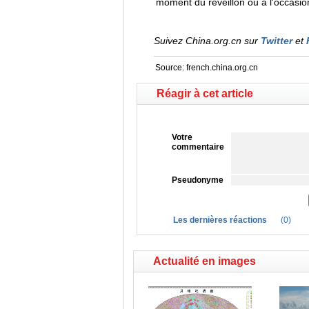
moment du réveillon ou à l'occasio
Suivez China.org.cn sur
Twitter
et
Source:
french.china.org.cn
Réagir à cet article
Votre
commentaire
Pseudonyme
Les dernières réactions
(
0
)