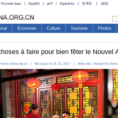
onal
Économie
Culture
Tourisme
Photos
choses à faire pour bien fêter le Nouvel 
French.china.org.cn | Mis à jour le 24. 01. 2017 |
Mots clés :
Nouvel An chinoi