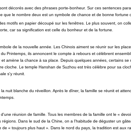
sont décorés avec des phrases porte-bonheur. Sur ces sentences para
ce que le nombre deux est un symbole de chance et de bonne fortune da
des motifs en papier découpé sur les fenêtres. Le plus souvent, on coll
rte, car sa signification est celle du bonheur et de la fortune.
bole de la nouvelle année. Les Chinois aiment se réunir sur les places 
te du Printemps, ils annoncent le compte à rebours et célèbrent ensembl
r et amène la chance à sa place. Depuis quelques années, certains se 
 cloche. Le temple Hanshan de Suzhou est très célèbre pour sa cloche
le s'y réunit.
nuit blanche du réveillon. Après le dîner, la famille se réunit et att
rintemps.
 d'une réunion de famille. Tous les membres de la famille ont le « devo
les régions. Dans le sud de la Chine, on a l'habitude de déguster un gâ
« toujours plus haut ». Dans le nord du pays, la tradition est aux ravi