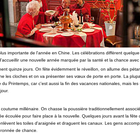
 plus importante de l'année en Chine. Les célébrations diffèrent quelque 
d'accueillir une nouvelle année marquée par la santé et la chance avec l
ment quinze jours. On fête évidemment le réveillon, on allume des pét
e les cloches et on va présenter ses vœux de porte en porte. La plupa
ête du Printemps, car c'est aussi la fin des vacances nationales, mais les
jour.
coutume millénaire. On chasse la poussière traditionnellement associée
ée écoulée pour faire place à la nouvelle. Quelques jours avant la fête d
, enlèvent les toiles d'araignée et draguent les canaux. Les gens accomp
ouronnée de chance.