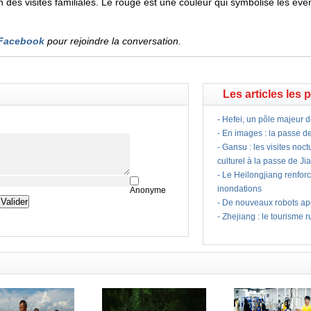
n des visites familiales. Le rouge est une couleur qui symbolise les é
Facebook
pour rejoindre la conversation.
Les articles les 
-
Hefei, un pôle majeur d
-
En images : la passe d
-
Gansu : les visites noc
culturel à la passe de J
-
Le Heilongjiang renfor
inondations
Anonyme
-
De nouveaux robots ape
-
Zhejiang : le tourisme ru