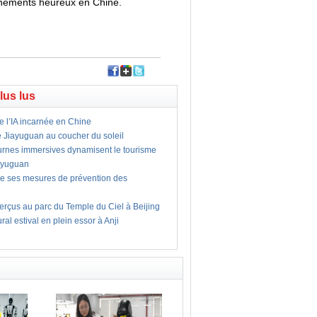
vénements heureux en Chine.
plus lus
e l’IA incarnée en Chine
e Jiayuguan au coucher du soleil
turnes immersives dynamisent le tourisme
iayuguan
ce ses mesures de prévention des
rçus au parc du Temple du Ciel à Beijing
ral estival en plein essor à Anji