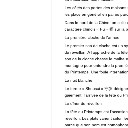
Les côtés des portes des maisons 
les place en général en paires par
Dans le nord de la Chine, on colle 
caractère chinois « Fu » 福 sur la po
La première cloche de l'année
Le premier son de cloche est un sym
du réveillon. A l'approche de la fê
son de la cloche chasse le malheu
montagne pour entendre la première
du Printemps. Une foule internationa
La nuit blanche
Le terme « Shousui » 守岁 désigne la 
gaiement, l'arrivée de la fête du P
Le dîner du réveillon
La fête du Printemps est l'occasion
réveillon. Les plats varient selon 
parce que son nom est homophone de 