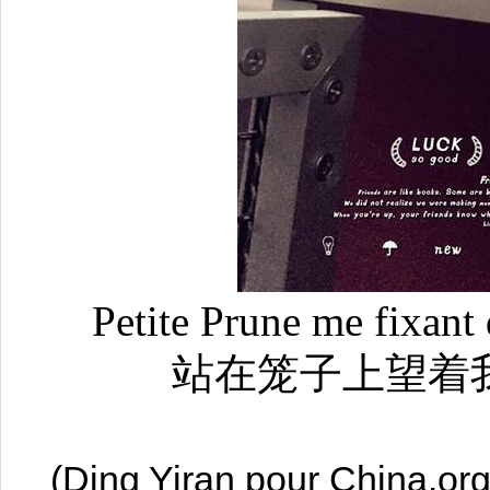
Petite Prune me fixant 
站在笼子上望着
(Ding Yiran pour China.org