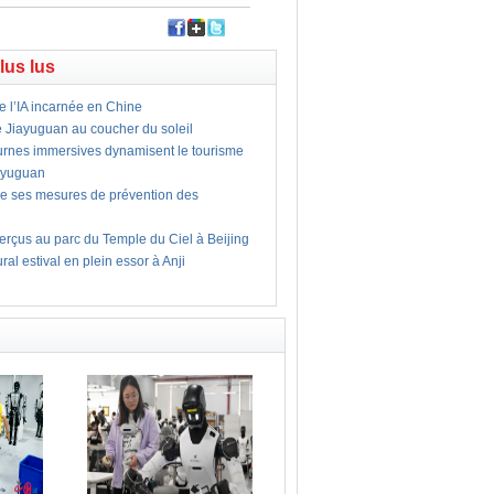
plus lus
e l’IA incarnée en Chine
e Jiayuguan au coucher du soleil
turnes immersives dynamisent le tourisme
iayuguan
ce ses mesures de prévention des
rçus au parc du Temple du Ciel à Beijing
ral estival en plein essor à Anji