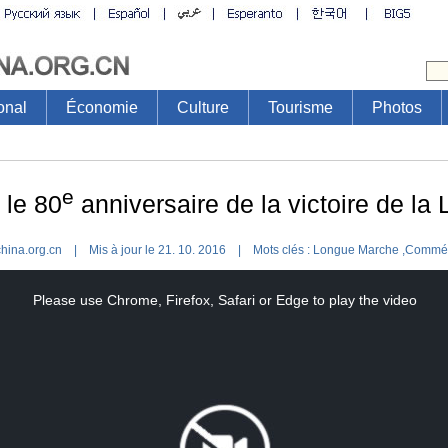
onal
Économie
Culture
Tourisme
Photos
e
le 80
anniversaire de la victoire de la
china.org.cn | Mis à jour le 21. 10. 2016 |
Mots clés :
Longue Marche
,
Commém
s
Please use Chrome, Firefox, Safari or Edge to play the video
dal
dow.