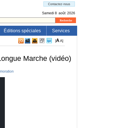
Éditions spéciales
Services
A
[
A
]
 Longue Marche (vidéo)
oration