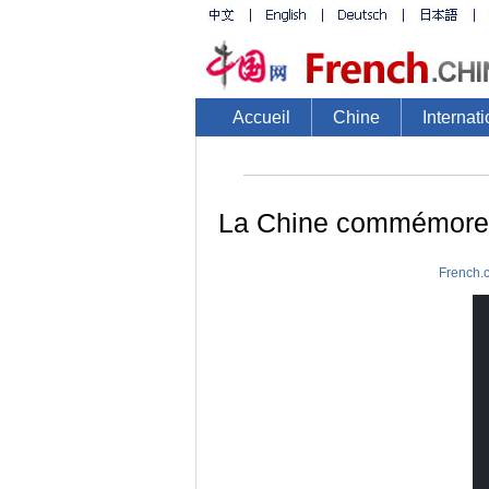
Accueil
Chine
Internati
La Chine commémore 
French.
Thi
is
a
mo
win