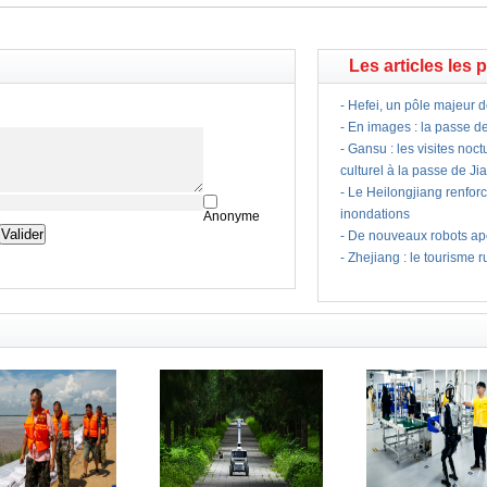
Les articles les 
-
Hefei, un pôle majeur d
-
En images : la passe d
-
Gansu : les visites noc
culturel à la passe de J
-
Le Heilongjiang renfor
inondations
Anonyme
-
De nouveaux robots ape
-
Zhejiang : le tourisme ru