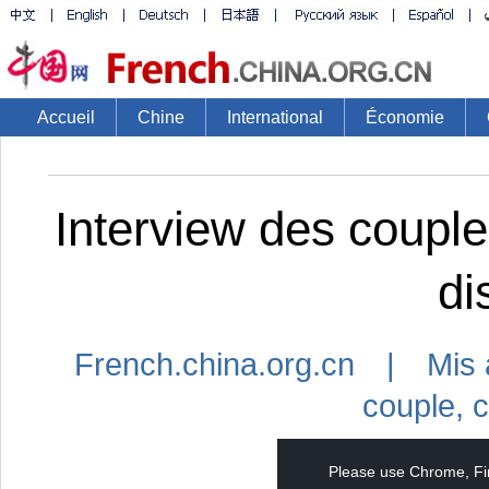
Accueil
Chine
International
Économie
Interview des coupl
di
French.china.org.cn | Mis 
couple
,
c
This
is
a
Please use Chrome, Fir
modal
window.