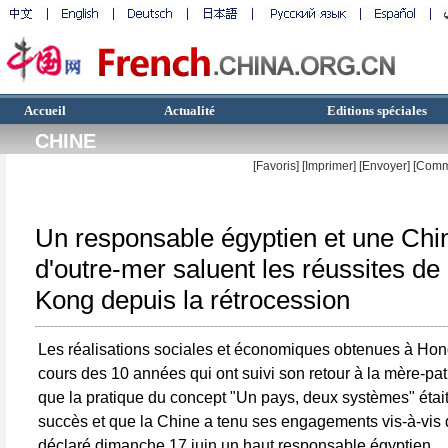
Accueil
Actualité
Editions spéciales
CHINE
[Favoris]
[
Imprimer
]
[Envoyer]
[Comm
Un responsable égyptien et une Chi
d'outre-mer saluent les réussites d
Kong depuis la rétrocession
Les réalisations sociales et économiques obtenues à Ho
cours des 10 années qui ont suivi son retour à la mère-pa
que la pratique du concept "Un pays, deux systèmes" étai
succès et que la Chine a tenu ses engagements vis-à-vis
déclaré dimanche 17 juin un haut responsable égyptien.