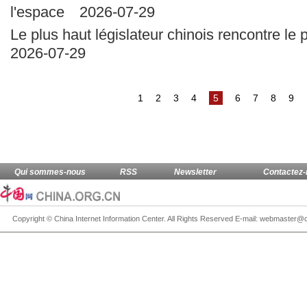
l'espace
2026-07-29
Le plus haut législateur chinois rencontre le
2026-07-29
1
2
3
4
5
6
7
8
9