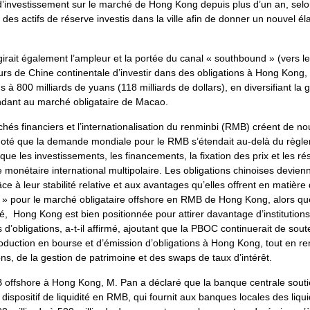
s d’investissement sur le marché de Hong Kong depuis plus d’un an, sel
des actifs de réserve investis dans la ville afin de donner un nouvel 
irait également l’ampleur et la portée du canal « southbound » (vers
rs de Chine continentale d’investir dans des obligations à Hong Kong, 
s à 800 milliards de yuans (118 milliards de dollars), en diversifiant l
tendant au marché obligataire de Macao.
hés financiers et l’internationalisation du renminbi (RMB) créent de n
noté que la demande mondiale pour le RMB s’étendait au-delà du rè
ue les investissements, les financements, la fixation des prix et les r
 monétaire international multipolaire. Les obligations chinoises devien
e à leur stabilité relative et aux avantages qu’elles offrent en matière d
 » pour le marché obligataire offshore en RMB de Hong Kong, alors q
uté, Hong Kong est bien positionnée pour attirer davantage d’institution
 d’obligations, a-t-il affirmé, ajoutant que la PBOC continuerait de sout
oduction en bourse et d’émission d’obligations à Hong Kong, tout en ren
ns, de la gestion de patrimoine et des swaps de taux d’intérêt.
MB offshore à Hong Kong, M. Pan a déclaré que la banque centrale souti
spositif de liquidité en RMB, qui fournit aux banques locales des liquidi