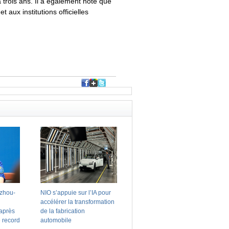
 trois ans. Il a également noté que
ux institutions officielles