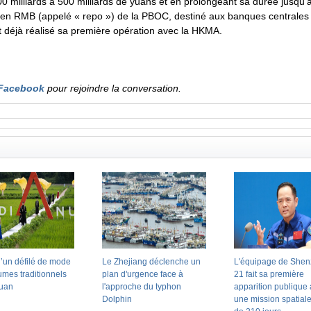
0 milliards à 500 milliards de yuans et en prolongeant sa durée jusqu’à
 RMB (appelé « repo ») de la PBOC, destiné aux banques centrales et a
 déjà réalisé sa première opération avec la HKMA.
Facebook
pour rejoindre la conversation.