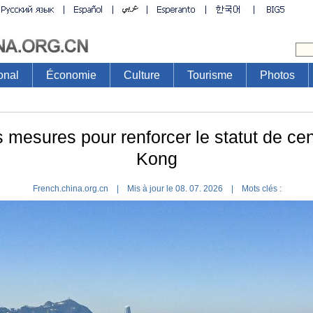
onal
Économie
Culture
Tourisme
Photos
mesures pour renforcer le statut de cen
Kong
French.china.org.cn | Mis à jour le 08. 07. 2026 |
Mots clés :