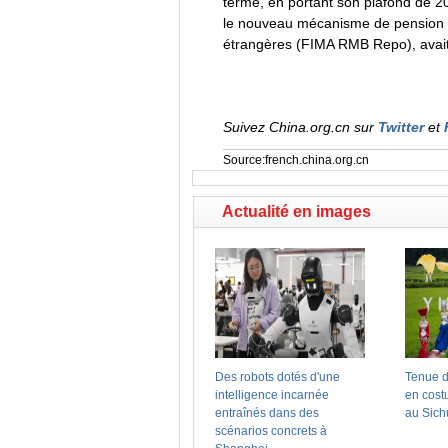
terme, en portant son plafond de 20
le nouveau mécanisme de pension en
étrangères (FIMA RMB Repo), avait
Suivez China.org.cn sur
Twitter
et
Source:french.china.org.cn