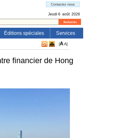
Éditions spéciales
Services
A
[
A
]
tre financier de Hong