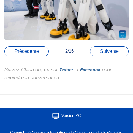
2/16
Précédente
Suivante
Suivez China.org.cn sur
et
pour
Twitter
Facebook
rejoindre la conversation.
Version PC
Copyright © Centre d’informations de Chine. Tous droits réservés.