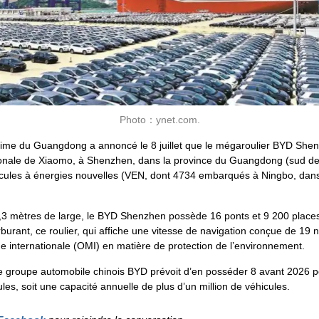
Photo：ynet.com.
itime du Guangdong a annoncé le 8 juillet que le mégaroulier BYD Shenz
nationale de Xiaomo, à Shenzhen, dans la province du Guangdong (sud de 
icules à énergies nouvelles (VEN, dont 4734 embarqués à Ningbo, dans
,3 mètres de large, le BYD Shenzhen possède 16 ponts et 9 200 places
urant, ce roulier, qui affiche une vitesse de navigation conçue de 19 
e internationale (OMI) en matière de protection de l’environnement.
le groupe automobile chinois BYD prévoit d’en posséder 8 avant 2026 p
les, soit une capacité annuelle de plus d’un million de véhicules.