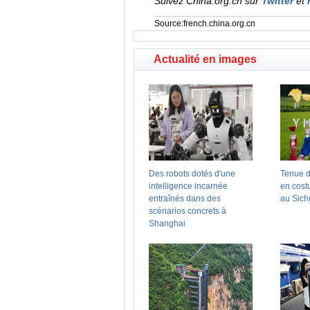
Suivez China.org.cn sur
Twitter
et
Source:french.china.org.cn