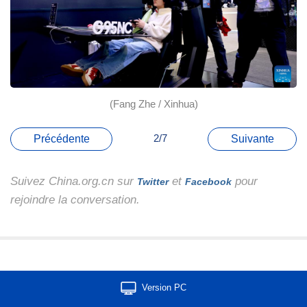
(Fang Zhe / Xinhua)
2/7
Précédente
Suivante
Suivez China.org.cn sur
et
pour
Twitter
Facebook
rejoindre la conversation.
Version PC