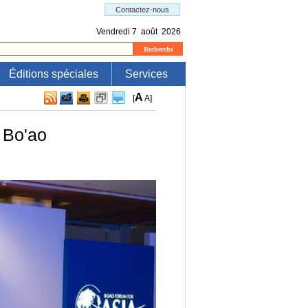
Éditions spéciales
Services
A
[
A
]
 Bo'ao