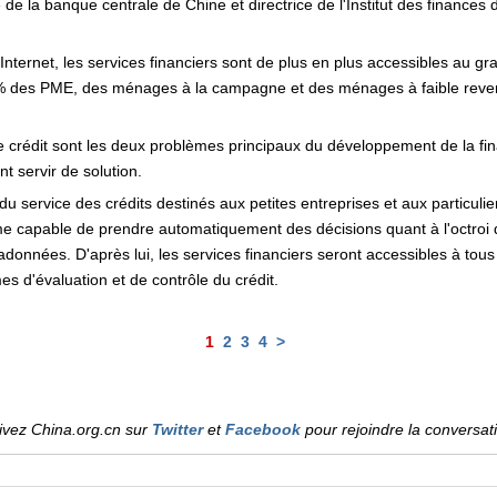
 de la banque centrale de Chine et directrice de l'Institut des financ
nternet, les services financiers sont de plus en plus accessibles au gran
% des PME, des ménages à la campagne et des ménages à faible revenu 
 crédit sont les deux problèmes principaux du développement de la finan
 servir de solution.
u service des crédits destinés aux petites entreprises et aux particulie
e capable de prendre automatiquement des décisions quant à l'octroi d
adonnées. D'après lui, les services financiers seront accessibles à to
s d'évaluation et de contrôle du crédit.
1
2
3
4
>
ivez China.org.cn sur
Twitter
et
Facebook
pour rejoindre la conversat