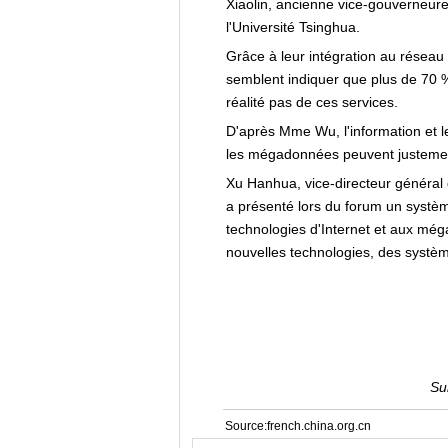
Xiaolin, ancienne vice-gouverneure
l'Université Tsinghua.
Grâce à leur intégration au réseau I
semblent indiquer que plus de 70 
réalité pas de ces services.
D'après Mme Wu, l'information et le
les mégadonnées peuvent justement
Xu Hanhua, vice-directeur général d
a présenté lors du forum un systèm
technologies d'Internet et aux még
nouvelles technologies, des système
Su
Source:french.china.org.cn