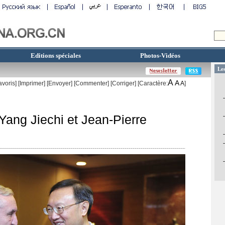
Editions spéciales
Photos-Vidéos
A
A
avoris]
[
Imprimer
]
[Envoyer]
[Commenter]
[
Corriger
] [Caractère:
A
]
Yang Jiechi et Jean-Pierre