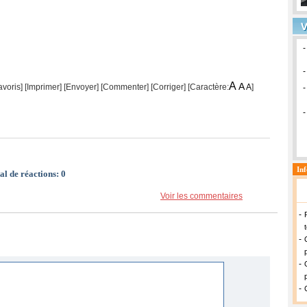
A
A
avoris]
[
Imprimer
]
[Envoyer]
[Commenter]
[
Corriger
] [Caractère:
A
]
al de réactions:
0
Voir les commentaires