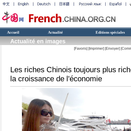
Accueil
Actualité
Editions spéciales
Actualité en images
[Favoris]
[
Imprimer
]
[Envoyer]
[Comm
Les riches Chinois toujours plus ric
la croissance de l'économie