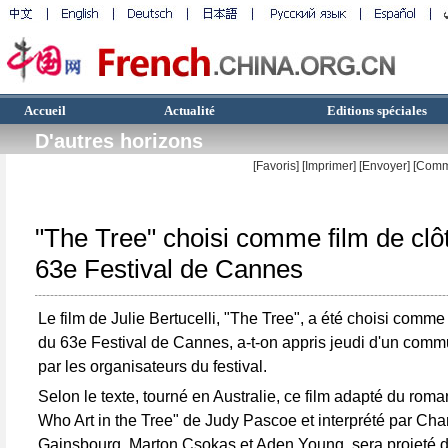
Accueil
Actualité
Editions spéciales
D'autres horizons
[Favoris]
[
Imprimer
]
[Envoyer]
[Comm
"The Tree" choisi comme film de clô
63e Festival de Cannes
Le film de Julie Bertucelli, "The Tree", a été choisi comme 
du 63e Festival de Cannes, a-t-on appris jeudi d'un comm
par les organisateurs du festival.
Selon le texte, tourné en Australie, ce film adapté du roma
Who Art in the Tree" de Judy Pascoe et interprété par Char
Gainsbourg, Marton Csokas et Aden Young, sera projeté