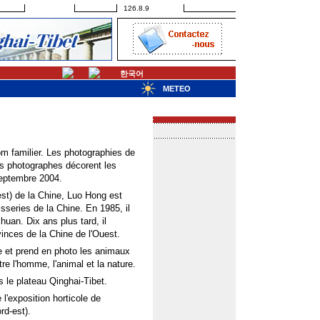
126.8.9
한국어
METEO
m familier. Les photographies de
es photographes décorent les
septembre 2004.
st) de la Chine, Luo Hong est
isseries de la Chine. En 1985, il
huan. Dix ans plus tard, il
nces de la Chine de l'Ouest.
ue et prend en photo les animaux
re l'homme, l'animal et la nature.
s le plateau Qinghai-Tibet.
l'exposition horticole de
rd-est).