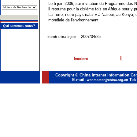
Le 5 juin 2006, sur invitation du Programme des N
il retourne pour la dixième fois en Afrique pour y p
La Terre, notre pays natal » à Nairobi, au Kenya, 
mondiale de l'environnement.
Qui sommes-nous?
2007/04/25
french.china.org.cn
Imprimer
Copyright © China Internet Information Cen
E-mail:
Tel:
webmaster@china.org.cn