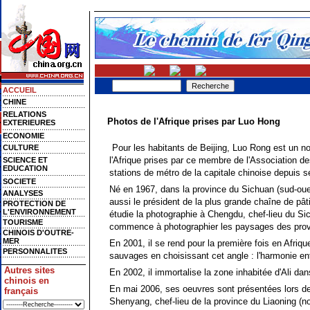
ACCUEIL
CHINE
RELATIONS
Photos de l'Afrique prises par Luo Hong
EXTERIEURES
ECONOMIE
Pour les habitants de Beijing, Luo Rong est un no
CULTURE
l'Afrique prises par ce membre de l'Association d
SCIENCE ET
EDUCATION
stations de métro de la capitale chinoise depuis 
SOCIETE
Né en 1967, dans la province du Sichuan (sud-oue
ANALYSES
aussi le président de la plus grande chaîne de pât
PROTECTION DE
L'ENVIRONNEMENT
étudie la photographie à Chengdu, chef-lieu du Sic
TOURISME
commence à photographier les paysages des provi
CHINOIS D'OUTRE-
MER
En 2001, il se rend pour la première fois en Afriq
PERSONNALITES
sauvages en choisissant cet angle : l'harmonie ent
Autres sites
En 2002, il immortalise la zone inhabitée d'Ali dan
chinois en
En mai 2006, ses oeuvres sont présentées lors de 
français
Shenyang, chef-lieu de la province du Liaoning (no