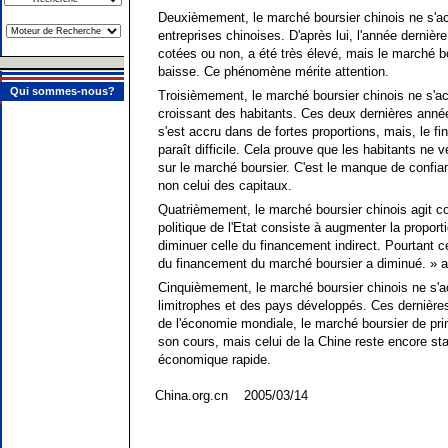
Deuxièmement, le marché boursier chinois ne s'a
entreprises chinoises. D'après lui, l'année dernièr
cotées ou non, a été très élevé, mais le marché bou
baisse. Ce phénomène mérite attention.
Qui sommes-nous?
Troisièmement, le marché boursier chinois ne s'a
croissant des habitants. Ces deux dernières anné
s'est accru dans de fortes proportions, mais, le 
paraît difficile. Cela prouve que les habitants ne v
sur le marché boursier. C'est le manque de confi
non celui des capitaux.
Quatrièmement, le marché boursier chinois agit cont
politique de l'Etat consiste à augmenter la proport
diminuer celle du financement indirect. Pourtant c
du financement du marché boursier a diminué. » a
Cinquièmement, le marché boursier chinois ne s'
limitrophes et des pays développés. Ces dernièr
de l'économie mondiale, le marché boursier de pr
son cours, mais celui de la Chine reste encore st
économique rapide.
China.org.cn 2005/03/14