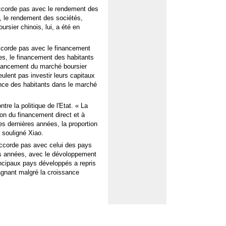
ccorde pas avec le rendement des
e, le rendement des sociétés,
rsier chinois, lui, a été en
ccorde pas avec le financement
es, le financement des habitants
financement du marché boursier
eulent pas investir leurs capitaux
ance des habitants dans le marché
re la politique de l'Etat. « La
ion du financement direct et à
es dernières années, la proportion
 souligné Xiao.
accorde pas avec celui des pays
es années, avec le dévoloppement
incipaux pays développés a repris
agnant malgré la croissance