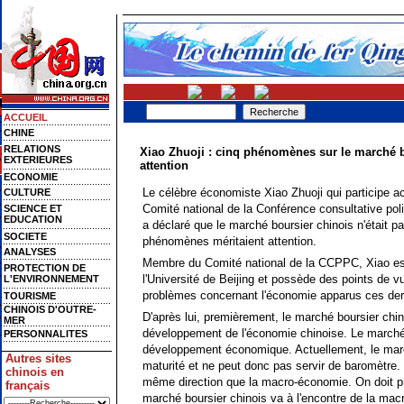
ACCUEIL
CHINE
RELATIONS
Xiao Zhuoji : cinq phénomènes sur le marché b
EXTERIEURES
attention
ECONOMIE
Le célèbre économiste Xiao Zhuoji qui participe a
CULTURE
Comité national de la Conférence consultative po
SCIENCE ET
EDUCATION
a déclaré que le marché boursier chinois n'était pa
SOCIETE
phénomènes méritaient attention.
ANALYSES
Membre du Comité national de la CCPPC, Xiao es
PROTECTION DE
l'Université de Beijing et possède des points de v
L'ENVIRONNEMENT
problèmes concernant l'économie apparus ces der
TOURISME
CHINOIS D'OUTRE-
D'après lui, premièrement, le marché boursier chin
MER
développement de l'économie chinoise. Le marché 
PERSONNALITES
développement économique. Actuellement, le marc
Autres sites
maturité et ne peut donc pas servir de baromètre. I
chinois en
même direction que la macro-économie. On doit prê
français
marché boursier chinois va à l'encontre de la ma