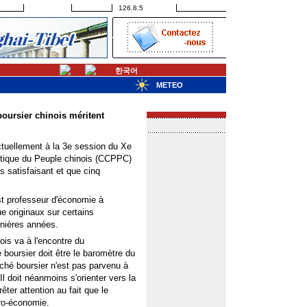
126.8.5
한국어
METEO
oursier chinois méritent
ctuellement à la 3e session du Xe
litique du Peuple chinois (CCPPC)
s satisfaisant et que cinq
t professeur d'économie à
ue originaux sur certains
nières années.
ois va à l'encontre du
boursier doit être le baromètre du
hé boursier n'est pas parvenu à
l doit néanmoins s'orienter vers la
ter attention au fait que le
cro-économie.