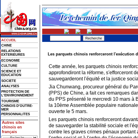
ACCUEIL
CHINE
RELATIONS
Les parquets chinois renforceront l'exécution 
EXTERIEURES
ECONOMIE
Cette année, les parquets chinois renforc
CULTURE
SCIENCE ET
approfondiront la réforme, s'efforceront d
EDUCATION
sauvegarderont l'équité et la justice soci
SOCIETE
Jia Chunwang, procureur général du Par
ANALYSES
PROTECTION DE
(PPS) de Chine, a fait ces remarques dans
L'ENVIRONNEMENT
du PPS présenté le mercredi 10 mars à B
TOURISME
la 10ème Assemblée populaire nationale
CHINOIS D'OUTRE-
MER
ouverte le 5 mars.
PERSONNALITES
Les parquets chinois renforceront davanta
Autres sites
de sauvegarder la stabilité sociale et l'équ
chinois en
contre les graves crimes pénaux portant at
français
l'ordre social et à l'ordre de l'économie de