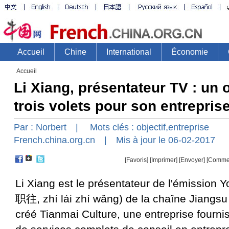
Accueil
Li Xiang, présentateur TV : un o
trois volets pour son entrepris
Par :
Norbert
| Mots clés :
objectif
,
entreprise
French.china.org.cn
| Mis à jour le 06-02-2017
[Favoris]
[
Imprimer
]
[Envoyer]
[Comme
Li Xiang est le présentateur de l'émission
职往, zhí lái zhí wǎng) de la chaîne Jiangsu 
créé Tianmai Culture, une entreprise four