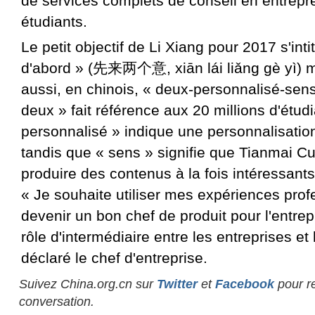
de services complets de conseil en entrepre
étudiants.
Le petit objectif de Li Xiang pour 2017 s'int
d'abord » (先来两个意, xiān lái liǎng gè yì) mai
aussi, en chinois, « deux-personnalisé-sens 
deux » fait référence aux 20 millions d'étudi
personnalisé » indique une personnalisatio
tandis que « sens » signifie que Tianmai Cu
produire des contenus à la fois intéressants
« Je souhaite utiliser mes expériences prof
devenir un bon chef de produit pour l'entrepr
rôle d'intermédiaire entre les entreprises et 
déclaré le chef d'entreprise.
Suivez China.org.cn sur
Twitter
et
Facebook
pour re
conversation.