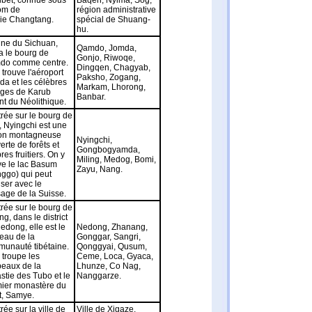
ibet, connue sous
Baqen, Nyima, Sog,
om de
région administrative
rie Changtang.
spécial de Shuang-
hu.
ine du Sichuan,
Qamdo, Jomda,
 a le bourg de
Gonjo, Riwoqe,
do comme centre.
Dingqen, Chagyab,
 trouve l'aéroport
Paksho, Zogang,
a et les célèbres
Markam, Lhorong,
iges de Karub
Banbar.
nt du Néolithique.
rée sur le bourg de
, Nyingchi est une
ion montagneuse
Nyingchi,
erte de forêts et
Gongbogyamda,
res fruitiers. On y
Miling, Medog, Bomi,
ve le lac Basum
Zayu, Nang.
ggo) qui peut
iser avec le
age de la Suisse.
rée sur le bourg de
ng, dans le district
edong, elle est le
Nedong, Zhanang,
eau de la
Gonggar, Sangri,
unauté tibétaine.
Qonggyai, Qusum,
 troupe les
Ceme, Loca, Gyaca,
eaux de la
Lhunze, Co Nag,
stie des Tubo et le
Nanggarze.
ier monastère du
t, Samye.
rée sur la ville de
Ville de Xigaze,