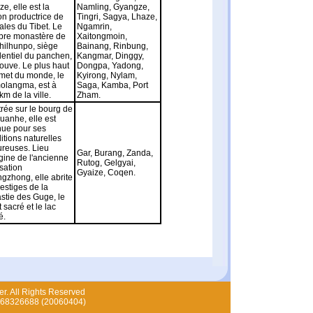
ze, elle est la
Namling, Gyangze,
on productrice de
Tingri, Sagya, Lhaze,
ales du Tibet. Le
Ngamrin,
bre monastère de
Xaitongmoin,
hilhunpo, siège
Bainang, Rinbung,
dentiel du panchen,
Kangmar, Dinggy,
trouve. Le plus haut
Dongpa, Yadong,
et du monde, le
Kyirong, Nylam,
langma, est à
Saga, Kamba, Port
km de la ville.
Zham.
rée sur le bourg de
uanhe, elle est
ue pour ses
itions naturelles
ureuses. Lieu
Gar, Burang, Zanda,
igine de l'ancienne
Rutog, Gelgyai,
isation
Gyaize, Coqen.
gzhong, elle abrite
vestiges de la
stie des Guge, le
 sacré et le lac
é.
er. All Rights Reserved
0-68326688 (20060404)