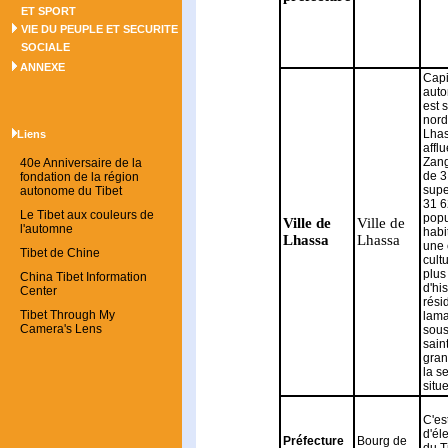
ET SPORT
VIE DU PEUPLE ET SECURITE
SOCIALE
ANNEXE
Capi
auto
est s
nord
Lhas
Liens
affl
Zang
40e Anniversaire de la
de 3
fondation de la région
supe
autonome du Tibet
31 6
Le Tibet aux couleurs de
popu
Ville de
Ville de
l'automne
habi
Lhassa
Lhassa
une 
Tibet de Chine
cult
plus
China Tibet Information
d'hi
Center
rési
Tibet Through My
lama
Camera's Lens
sous
sain
gran
la s
situ
C'es
d'él
Préfecture
Bourg de