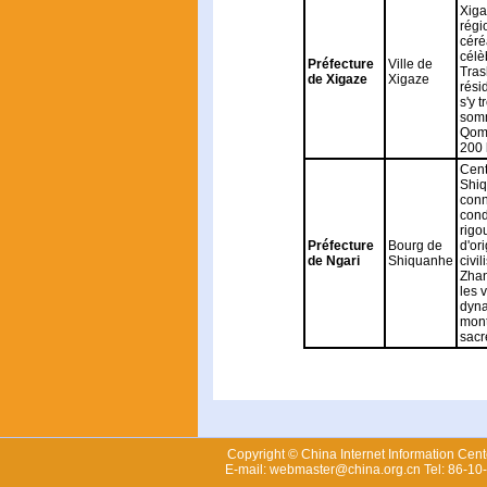
Xiga
régi
céré
célè
Préfecture
Ville de
Tras
de Xigaze
Xigaze
rési
s'y 
somm
Qomo
200 
Cent
Shiq
conn
cond
rigo
Préfecture
Bourg de
d'or
de Ngari
Shiquanhe
civil
Zhan
les 
dyna
mont
sacr
Copyright © China Internet Information Cent
E-mail: webmaster@china.org.cn Tel: 86-1