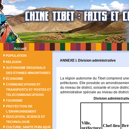
Accueil
POPULATION
ANNEXE I. Division administrative
RELIGION
AUTONOMIE REGIONALE
DES ETHNIES MINORITAIRES
La région autonome du Tibet comprend une m
ÉCONOMIE
préfectures. Elle possède un arrondissement 
COMMUNICATIONS ET
du niveau de district, soixante et onze distri
TRANSPORTS ET POSTES ET
administrative spéciale au niveau de district
TELECOMMUNICATIONS
Division administrati
TOURISME
PROTECTION DE
L'ENVIRONNEMENT
ÉDUCATION, SCIENCE ET
TECHNOLOGIE
Ville,
Chef-lieu
Brè
CULTURE, SANTE PUBLIQUE
préfecture