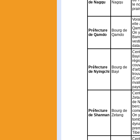
du T
de Nagqu
Nagqu
le n
prai
Vois
elle
Qam
Préfecture
Bourg de
On y
de Qamdo
Qamdo
Bamd
vest
data
Cent
Bayi
rég
couv
Préfecture
Bourg de
d'arb
de Nyingchi
Bayi
trou
(Con
rival
pays
Cent
Zeta
de N
berc
Préfecture
Bourg de
comm
de Shannan
Zetang
On y
tomb
dyna
prem
Tibe
Cent