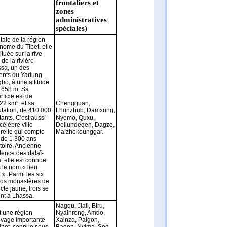
frontaliers et
zones
administratives
spéciales)
tale de la région
nome du Tibet, elle
ituée sur la rive
 de la rivière
sa, un des
uents du Yarlung
bo, à une altitude
 658 m. Sa
rficie est de
22 km², et sa
Chengguan,
lation, de 410 000
Lhunzhub, Damxung,
tants. C'est aussi
Nyemo, Quxu,
célèbre ville
Doilundeqen, Dagze,
urelle qui compte
Maizhokounggar.
 de 1 300 ans
stoire. Ancienne
dence des dalaï-
, elle est connue
 le nom « lieu
t ». Parmi les six
ds monastères de
ecte jaune, trois se
ent à Lhassa.
Nagqu, Jiali, Biru,
t une région
Nyainrong, Amdo,
evage importante
Xainza, Palgon,