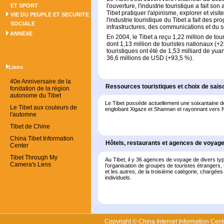
ET SPORT
l'ouverture, l'industrie touristique a fait s
Tibet pratiquer l'alpinisme, explorer et vis
VIE DU PEUPLE ET SECURITE
l'industrie touristique du Tibet a fait des 
SOCIALE
infrastructures, des communications et du s
ANNEXE
En 2004, le Tibet a reçu 1,22 million de tou
dont 1,13 million de touristes nationaux (+
touristiques ont été de 1,53 milliard de yu
36,6 millions de USD (+93,5 %).
Liens
40e Anniversaire de la
Ressources touristiques et choix de saiso
fondation de la région
autonome du Tibet
Le Tibet possède actuellement une soixantaine d
Le Tibet aux couleurs de
englobant Xigaze et Shannan et rayonnant vers N
l'automne
Tibet de Chine
China Tibet Information
Hôtels, restaurants et agences de voyag
Center
Tibet Through My
Au Tibet, il y 36 agences de voyage de divers ty
Camera's Lens
l'organisation de groupes de touristes étrangers,
et les autres, de la troisième catégorie, chargée
individuels.
Copyright © China Internet Information Cent