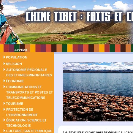
Accueil
POPULATION
RELIGION
AUTONOMIE REGIONALE
DES ETHNIES MINORITAIRES
ÉCONOMIE
COMMUNICATIONS ET
TRANSPORTS ET POSTES ET
TELECOMMUNICATIONS
TOURISME
PROTECTION DE
L'ENVIRONNEMENT
ÉDUCATION, SCIENCE ET
TECHNOLOGIE
CULTURE, SANTE PUBLIQUE
Le Tibet s'est ouvert vers l'extérieur au dé