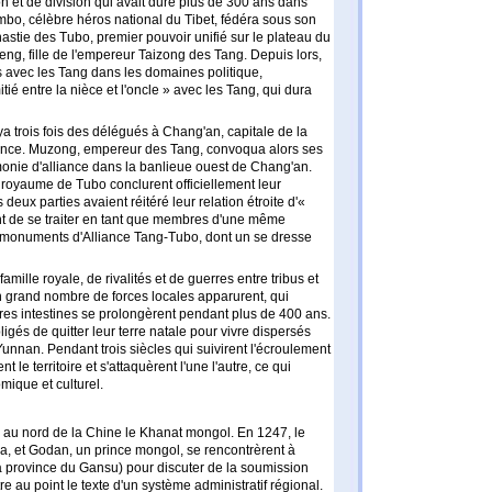
n et de division qui avait duré plus de 300 ans dans
o, célèbre héros national du Tibet, fédéra sous son
nastie des Tubo, premier pouvoir unifié sur le plateau du
ng, fille de l'empereur Taizong des Tang. Depuis lors,
s avec les Tang dans les domaines politique,
tié entre la nièce et l'oncle » avec les Tang, qui dura
a trois fois des délégués à Chang'an, capitale de la
ance. Muzong, empereur des Tang, convoqua alors ses
onie d'alliance dans la banlieue ouest de Chang'an.
e royaume de Tubo conclurent officiellement leur
deux parties avaient réitéré leur relation étroite d'«
ient de se traiter en tant que membres d'une même
is monuments d'Alliance Tang-Tubo, dont un se dresse
amille royale, de rivalités et de guerres entre tribus et
n grand nombre de forces locales apparurent, qui
res intestines se prolongèrent pendant plus de 400 ans.
igés de quitter leur terre natale pour vivre dispersés
Yunnan. Pendant trois siècles qui suivirent l'écroulement
 le territoire et s'attaquèrent l'une l'autre, ce qui
ique et culturel.
a au nord de la Chine le Khanat mongol. En 1247, le
a, et Godan, un prince mongol, se rencontrèrent à
la province du Gansu) pour discuter de la soumission
e au point le texte d'un système administratif régional.