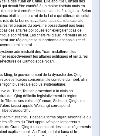
 celle des Yuan en Chine. Elle abolit le Conseil des
hi qui devait être conféré à un moine tibétain mais en
 consiste à conférer les titres de chefs religieux. Selon
ieux était celui de « roi de la Loi » qui différait de celui
 rois de la Loi ne travaillaient pas dans la capitale,
ffaires religieuses du pays, ne possédaient pas leurs
 pas des affaires politiques et n'exerçaient pas de
norifique et différent. Les chefs religieux inférieurs au roi
rnaient une région, ne se subordonnaient pas au chef
ouvernement central.
système administratif des Yuan, installèrent les
er respectivement les affaires politiques et militaires
 préfectures de Qamdo et de Ngari.
es Ming, le gouvernement de la dynastie des Qing
reux et efficaces concernant le contrôle du Tibet, afin
e façon plus légale et plus systématique.
tive du Tibet. Tout en procédant à la division
ral des Qing délimita législativement la région
re le Tibet et ses voisins (Yunnan, Sichuan, Qinghai et
t d'alors (aussi appelé Weizang) correspond
Tibet d'aujourd'hui.
t administratif du Tibet et la forme organisationnelle du
 les affaires du Tibet approuvés par l'empereur »
es du Grand Qing » rassemblant des lois et règlements
ient explicitement : Au Tibet, le dalaï-lama et le