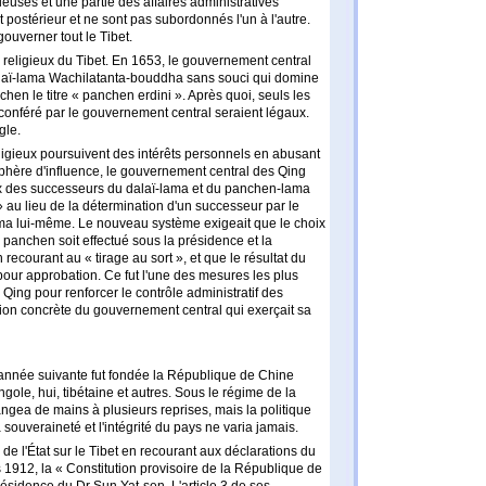
ieuses et une partie des affaires administratives
 postérieur et ne sont pas subordonnés l'un à l'autre.
gouverner tout le Tibet.
 religieux du Tibet. En 1653, le gouvernement central
dalaï-lama Wachilatanta-bouddha sans souci qui domine
hen le titre « panchen erdini ». Après quoi, seuls les
e conféré par le gouvernement central seraient légaux.
gle.
ligieux poursuivent des intérêts personnels en abusant
sphère d'influence, le gouvernement central des Qing
ix des successeurs du dalaï-lama et du panchen-lama
» au lieu de la détermination d'un successeur par le
ma lui-même. Le nouveau système exigeait que le choix
panchen soit effectué sous la présidence et la
 recourant au « tirage au sort », et que le résultat du
our approbation. Ce fut l'une des mesures les plus
Qing pour renforcer le contrôle administratif des
ction concrète du gouvernement central qui exerçait sa
'année suivante fut fondée la République de Chine
ole, hui, tibétaine et autres. Sous le régime de la
ngea de mains à plusieurs reprises, mais la politique
la souveraineté et l'intégrité du pays ne varia jamais.
e l'État sur le Tibet en recourant aux déclarations du
 1912, la « Constitution provisoire de la République de