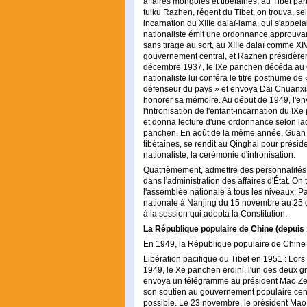
affaires mongoles et tibétaines, au Tibet p
tulku Razhen, régent du Tibet, on trouva, se
incarnation du XIIIe dalaï-lama, qui s'appe
nationaliste émit une ordonnance approuva
sans tirage au sort, au XIIIe dalaï comme X
gouvernement central, et Razhen présidèrent
décembre 1937, le IXe panchen décéda au Q
nationaliste lui conféra le titre posthume de
défenseur du pays » et envoya Dai Chuanxi
honorer sa mémoire. Au début de 1949, l'en
l'intronisation de l'enfant-incarnation du IX
et donna lecture d'une ordonnance selon la
panchen. En août de la même année, Guan J
tibétaines, se rendit au Qinghai pour prési
nationaliste, la cérémonie d'intronisation.
Quatrièmement, admettre des personnalités 
dans l'administration des affaires d'État. O
l'assemblée nationale à tous les niveaux. P
nationale à Nanjing du 15 novembre au 25 
à la session qui adopta la Constitution.
La République populaire de Chine (depuis
En 1949, la République populaire de Chine 
Libération pacifique du Tibet en 1951 : Lors
1949, le Xe panchen erdini, l'un des deux g
envoya un télégramme au président Mao Ze
son soutien au gouvernement populaire central
possible. Le 23 novembre, le président Mao