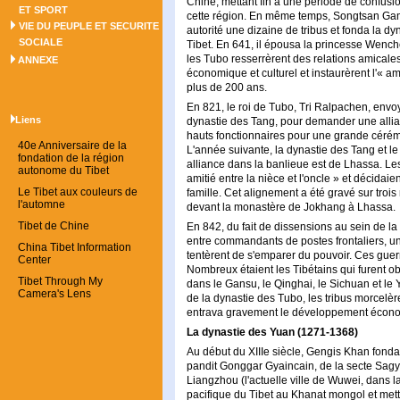
Chine, mettant fin à une période de confusio
ET SPORT
cette région. En même temps, Songtsan Gamb
VIE DU PEUPLE ET SECURITE
autorité une dizaine de tribus et fonda la dy
SOCIALE
Tibet. En 641, il épousa la princesse Wenche
les Tubo resserrèrent des relations amicale
ANNEXE
économique et culturel et instaurèrent l'« ami
plus de 200 ans.
En 821, le roi de Tubo, Tri Ralpachen, envoy
Liens
dynastie des Tang, pour demander une alli
hauts fonctionnaires pour une grande cérém
40e Anniversaire de la
L'année suivante, la dynastie des Tang et l
fondation de la région
alliance dans la banlieue est de Lhassa. Les 
autonome du Tibet
amitié entre la nièce et l'oncle » et décida
Le Tibet aux couleurs de
famille. Cet alignement a été gravé sur tro
l'automne
devant la monastère de Jokhang à Lhassa.
Tibet de Chine
En 842, du fait de dissensions au sein de la f
entre commandants de postes frontaliers, u
China Tibet Information
tentèrent de s'emparer du pouvoir. Ces guer
Center
Nombreux étaient les Tibétains qui furent obl
Tibet Through My
dans le Gansu, le Qinghai, le Sichuan et le 
Camera's Lens
de la dynastie des Tubo, les tribus morcelèrent
entrava gravement le développement économ
La dynastie des Yuan (1271-1368)
Au début du XIIIe siècle, Gengis Khan fond
pandit Gonggar Gyaincain, de la secte Sagy
Liangzhou (l'actuelle ville de Wuwei, dans 
pacifique du Tibet au Khanat mongol et mettr