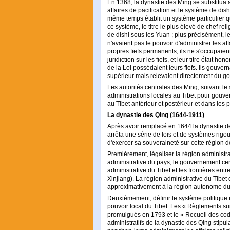
En 1368, la dynastie des Ming se substitua à
affaires de pacification et le système de dis
même temps établit un système particulier qui
ce système, le titre le plus élevé de chef relig
de dishi sous les Yuan ; plus précisément, les
n'avaient pas le pouvoir d'administrer les a
propres fiefs permanents, ils ne s'occupaient
juridiction sur les fiefs, et leur titre était ho
de la Loi possédaient leurs fiefs. Ils gouve
supérieur mais relevaient directement du g
Les autorités centrales des Ming, suivant le 
administrations locales au Tibet pour gouvern
au Tibet antérieur et postérieur et dans les
La dynastie des Qing (1644-1911)
Après avoir remplacé en 1644 la dynastie d
arrêta une série de lois et de systèmes rigou
d'exercer sa souveraineté sur cette région d
Premièrement, légaliser la région administra
administrative du pays, le gouvernement cent
administrative du Tibet et les frontières ent
Xinjiang). La région administrative du Tibe
approximativement à la région autonome du 
Deuxièmement, définir le système politique e
pouvoir local du Tibet. Les « Règlements sur
promulgués en 1793 et le « Recueil des cod
administratifs de la dynastie des Qing stipula