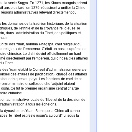
al de la secte Sagya. En 1271, les Khans mongols prirent
 ans plus tard, en 1279, réussirent à unifier la Chine.
 régions administratives relevant directement du
les domaines de la tradition historique, de la situation
hiques, de l'ethnie et de la croyance religieuse, le
, dans l'administration du Tibet, des politiques et
inces.
Shizu des Yuan, nomma Phagspa, chef religieux du
teur religieux de l'empereur. C'était un poste suprême de
stoire chinoise. Le dishi devint officiellement un haut
 directement par l'empereur, qui dirigeait les affaires
du Tibet.
 des Yuan établit le Conseil d'administration générale
seil des affaires de pacification), chargé des affaires
ires bouddhiques du pays. Les fonctions de chef de ce
emier ministre et celles de chef adjoint étaient
ishi. Ce fut le premier organisme central chargé
toire chinoise.
sion administrative locale du Tibet et de la décision de
d'administration à tous les échelons.
de la dynastie des Yuan. Bien que la Chine ait connu
es, le Tibet est resté jusqu'à aujourd'hui sous la