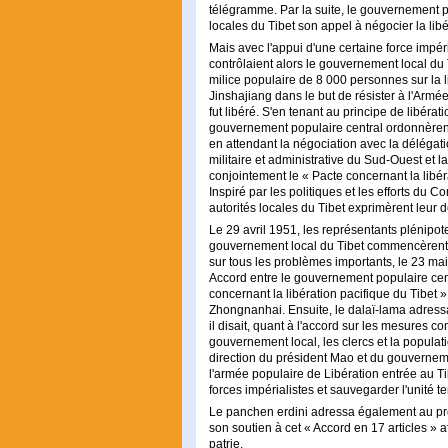
télégramme. Par la suite, le gouvernement po
locales du Tibet son appel à négocier la libé
Mais avec l'appui d'une certaine force impér
contrôlaient alors le gouvernement local du T
milice populaire de 8 000 personnes sur la l
Jinshajiang dans le but de résister à l'Arm
fut libéré. S'en tenant au principe de libérat
gouvernement populaire central ordonnèrent 
en attendant la négociation avec la délégati
militaire et administrative du Sud-Ouest et 
conjointement le « Pacte concernant la libérat
Inspiré par les politiques et les efforts du C
autorités locales du Tibet exprimèrent leur d
Le 29 avril 1951, les représentants plénipo
gouvernement local du Tibet commencèrent à
sur tous les problèmes importants, le 23 ma
Accord entre le gouvernement populaire cent
concernant la libération pacifique du Tibet » 
Zhongnanhai. Ensuite, le dalaï-lama adres
il disait, quant à l'accord sur les mesures co
gouvernement local, les clercs et la populati
direction du président Mao et du gouvernemen
l'armée populaire de Libération entrée au Ti
forces impérialistes et sauvegarder l'unité te
Le panchen erdini adressa également au p
son soutien à cet « Accord en 17 articles » a
patrie.