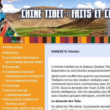
Accueil
POPULATION
ANNEXE IV. Histoire
RELIGION
AUTONOMIE REGIONALE
DES ETHNIES MINORITAIRES
L'homme habitait sur le plateau Qinghai-Tibe
ÉCONOMIE
dispersées se sont réunies progressivement 
COMMUNICATIONS ET
Après avoir souffert des guerres successive
TRANSPORTS ET POSTES ET
Tibétains ont eu des relation cordiales avec 
TELECOMMUNICATIONS
commencé leurs liens commerciaux avec les
TOURISME
1279). Sous la dynastie des Yuan (1206-1368)
PROTECTION DE
bonne intelligence. Dès les dynasties des M
L'ENVIRONNEMENT
avec d'autres groupes ethniques, ont été té
ÉDUCATION, SCIENCE ET
La dynastie des Tubo
TECHNOLOGIE
Au début du VIIe siècle, la puissante dynast
CULTURE, SANTE PUBLIQUE