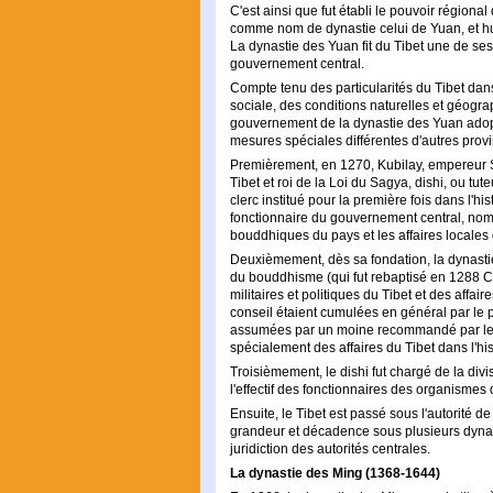
C'est ainsi que fut établi le pouvoir région
comme nom de dynastie celui de Yuan, et huit
La dynastie des Yuan fit du Tibet une de ses
gouvernement central.
Compte tenu des particularités du Tibet dans 
sociale, des conditions naturelles et géograp
gouvernement de la dynastie des Yuan adopta
mesures spéciales différentes d'autres prov
Premièrement, en 1270, Kubilay, empereur 
Tibet et roi de la Loi du Sagya, dishi, ou tu
clerc institué pour la première fois dans l'hi
fonctionnaire du gouvernement central, nommé
bouddhiques du pays et les affaires locales 
Deuxièmement, dès sa fondation, la dynastie
du bouddhisme (qui fut rebaptisé en 1288 Con
militaires et politiques du Tibet et des affa
conseil étaient cumulées en général par le pr
assumées par un moine recommandé par le d
spécialement des affaires du Tibet dans l'his
Troisièmement, le dishi fut chargé de la divi
l'effectif des fonctionnaires des organismes 
Ensuite, le Tibet est passé sous l'autorité 
grandeur et décadence sous plusieurs dynasti
juridiction des autorités centrales.
La dynastie des Ming (1368-1644)