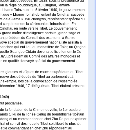
articiper aux obsèques. En 1938, sous la présidence du
lon la règle bouddhique, au Qinghai, l'enfant-
lait Lhamo Toinzhub. Le 5 février 1940, le gouvernement
nt que « Lhamo Toinzhub, enfant du Qinghai, succède,
IVe dalaï-lama ». Wu Zhongxin, représentant spécial du
 conjointement la cérémonie d'intronisation. En
inghai, en route vers le Tibet. Le gouvernement
 « grand maître d'intelligence parfaite, grand sage et
an, président du Conseil des examens, à Ganze
voyé spécial du gouvernement nationaliste assista à
e panchen qui eut lieu au monastère de Ta'er, au Qinghai,
quelle Guangbo Cidain devenait officiellement le Xe
iyu, président du Comité des affaires mongoles et
der, en qualité d'envoyé spécial du gouvernement
religieuses et laïques de couche supérieure du Tibet
n trouve des délégués du Tibet au parlement et à
ar exemple, lors de la convocation de l'Assemblée
décembre 1946, 17 délégués du Tibet étaient présents
 1949)
fut proclamée.
 de la fondation de la Chine nouvelle, le 1er octobre
rands tulku de la lignée Gelug du bouddhisme tibétain
dong et au commandant en chef Zhu De pour exprimer
 et son vif désir que le Tibet soit libéré le plus tôt
 et le commandant en chef Zhu répondirent au