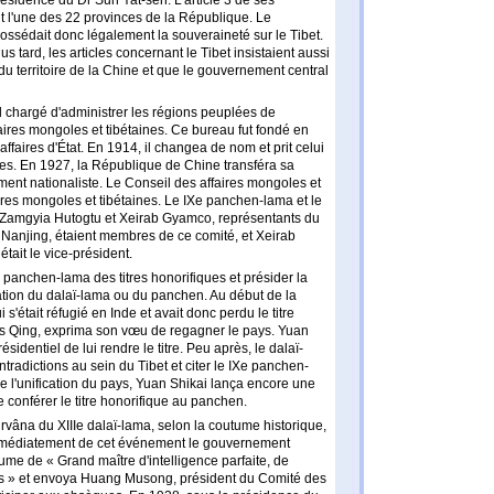
ésidence du Dr Sun Yat-sen. L'article 3 de ses
ait l'une des 22 provinces de la République. Le
sédait donc légalement la souveraineté sur le Tibet.
s tard, les articles concernant le Tibet insistaient aussi
te du territoire de la Chine et que le gouvernement central
 chargé d'administrer les régions peuplées de
aires mongoles et tibétaines. Ce bureau fut fondé en
ffaires d'État. En 1914, il changea de nom et prit celui
nes. En 1927, la République de Chine transféra sa
ment nationaliste. Le Conseil des affaires mongoles et
ires mongoles et tibétaines. Le IXe panchen-lama et le
, Zamgyia Hutogtu et Xeirab Gyamco, représentants du
 Nanjing, étaient membres de ce comité, et Xeirab
ait le vice-président.
 panchen-lama des titres honorifiques et présider la
nation du dalaï-lama ou du panchen. Au début de la
s'était réfugié en Inde et avait donc perdu le titre
es Qing, exprima son vœu de regagner le pays. Yuan
identiel de lui rendre le titre. Peu après, le dalaï-
tradictions au sein du Tibet et citer le IXe panchen-
e l'unification du pays, Yuan Shikai lança encore une
de conférer le titre honorifique au panchen.
rvâna du XIIIe dalaï-lama, selon la coutume historique,
 immédiatement de cet événement le gouvernement
thume de « Grand maître d'intelligence parfaite, de
s » et envoya Huang Musong, président du Comité des