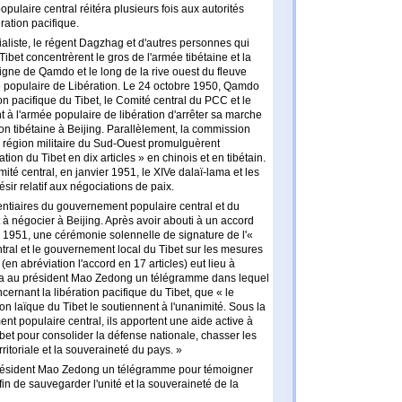
pulaire central réitéra plusieurs fois aux autorités
ration pacifique.
ialiste, le régent Dagzhag et d'autres personnes qui
ibet concentrèrent le gros de l'armée tibétaine et la
igne de Qamdo et le long de la rive ouest du fleuve
ée populaire de Libération. Le 24 octobre 1950, Qamdo
ion pacifique du Tibet, le Comité central du PCC et le
à l'armée populaire de libération d'arrêter sa marche
on tibétaine à Beijing. Parallèlement, la commission
la région militaire du Sud-Ouest promulguèrent
ion du Tibet en dix articles » en chinois et en tibétain.
omité central, en janvier 1951, le XIVe dalaï-lama et les
ésir relatif aux négociations de paix.
tentiaires du gouvernement populaire central et du
 négocier à Beijing. Après avoir abouti à un accord
i 1951, une cérémonie solennelle de signature de l'«
ral et le gouvernement local du Tibet sur les mesures
(en abréviation l'accord en 17 articles) eut lieu à
sa au président Mao Zedong un télégramme dans lequel
ncernant la libération pacifique du Tibet, que « le
on laïque du Tibet le soutiennent à l'unanimité. Sous la
t populaire central, ils apportent une aide active à
bet pour consolider la défense nationale, chasser les
rritoriale et la souveraineté du pays. »
résident Mao Zedong un télégramme pour témoigner
fin de sauvegarder l'unité et la souveraineté de la