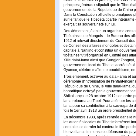
Chine » fut arrêtée et promulguée sous la pr
principes généraux stipulait que le Tibet ét
gouvernement de la République de Chine pos
Dans la Constitution officielle promulguée plu
sur le fait que le Tibet était partie intégran
exerçait sa souveraineté sur lui.
Deuxièmement, établir un organisme central
Tibétains et de Mongols – le Bureau des aff
1912 et relevait directement du Conseil des a
de Conseil des affaires mongoles et tibétai
capitale à Nanjing et constitua un gouverne
tibétaines fut réorganisé en Comité des affa
XIIIe dalaï-lama ainsi que Gongjor Zongnyi
gouvernement local du Tibet et accrédités à
Gyamco, célèbre maître de bouddhisme, en ét
Troisièmement, octroyer au dalaï-lama et au
cérémonie d'intronisation de l'enfant-incar
République de Chine, le XIIIe dalaï-lama, qui 
honorifique octroyé par le gouvernement d
Shikai lança le 28 octobre 1912 son ordre prés
lama retourna au Tibet. Pour atténuer les con
lama pour sa contribution à la sauvegarde d
fois le 1er avril 1913 un ordre présidentiel 
En décembre 1933, après l'entrée dans le ni
les autorités locales du Tibet informèrent
central et ce dernier lui conféra le titre pos
bienveillance immense et défenseur du pay