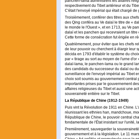
panchen-lama administrent les affaires relig
respectivement du Tibet antérieur et du Tibet
C'était l'envoyé impérial qui était chargé de 
Troisièmement, conférer des titres aux chefs
des Qing conféra au Ve dalaï le titre de « 
le monde le l'Ouest », et en 1713, au Ve panc
dalaï et les panchen qui recevraient un titr
Cette forme de consécration fut érigée en rè
Quatrièmement, pour éviter que les chefs re
de leur pouvoir ou cherchent à élargir leur 
décida en 1793 d'établir le système du cho
par « tirage au sort au moyen de l'urne d'or 
dalaï-lama, le panchen-lama ou le grand la
des candidats du successeur du dalaï ou du 
surveillance de l'envoyé impérial au Tibet en
choix soit soumis au gouvernement central p
importantes prises par le gouvernement des 
affaires religieuses du Tibet et aussi une a
souveraineté entière sur le Tibet.
La République de Chine (1912-1949)
Puis vint la Révolution de 1911 en Chine. L
réunissant les ethnies han, mandchoue, mong
République de Chine, le pouvoir central cha
fondamentale de l'État insistant sur l'unité, 
Premièrement, sauvegarder la souveraineté d
gouvernement et à la législation. Le 11 mars