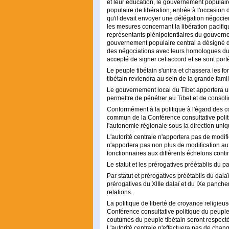
et leur éducation, le gouvernement populaire
populaire de libération, entrée à l'occasion 
qu'il devait envoyer une délégation négocier
les mesures concernant la libération pacifique
représentants plénipotentiaires du gouvernem
gouvernement populaire central a désigné d
des négociations avec leurs homologues du T
accepté de signer cet accord et se sont port
Le peuple tibétain s'unira et chassera les fo
tibétain reviendra au sein de la grande fami
Le gouvernement local du Tibet apportera un
permettre de pénétrer au Tibet et de consoli
Conformément à la politique à l'égard des
commun de la Conférence consultative politiq
l'autonomie régionale sous la direction uni
L'autorité centrale n'apportera pas de modif
n'apportera pas non plus de modification aux
fonctionnaires aux différents échelons conti
Le statut et les prérogatives préétablis du 
Par statut et prérogatives préétablis du dala
prérogatives du XIIIe dalaï et du IXe panche
relations.
La politique de liberté de croyance religi
Conférence consultative politique du peupl
coutumes du peuple tibétain seront respecté
L'autorité centrale n'effectuera pas de ch