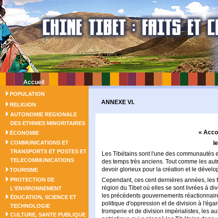
Accueil
POPULATION
ANNEXE VI.
RELIGION
AUTONOMIE REGIONALE
DES ETHNIES MINORITAIRES
« Accor
ÉCONOMIE
COMMUNICATIONS ET
l
TRANSPORTS ET POSTES ET
Les Tibétains sont l'une des communautés eth
TELECOMMUNICATIONS
des temps très anciens. Tout comme les aut
devoir glorieux pour la création et le dével
TOURISME
PROTECTION DE
Cependant, ces cent dernières années, les fo
région du Tibet où elles se sont livrées à di
L'ENVIRONNEMENT
les précédents gouvernements réactionnair
ÉDUCATION, SCIENCE ET
politique d'oppression et de division à l'éga
TECHNOLOGIE
tromperie et de division impérialistes, les a
CULTURE, SANTE PUBLIQUE