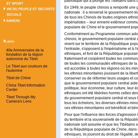
patriotique qui a plongé les Tibétains dans
ET SPORT
En 1949, le peuple chinois a remporté une gr
VIE DU PEUPLE ET SECURITE
nationale : il a renversé le gouvernement 
SOCIALE
de tous les Chinois de toutes origines ethni
ANNEXE
impérialistes – leur ennemi extérieur commu
populaire de Chine et le gouvernement popul
Conformément au Programme commun adopté 
chinois, le gouvernement populaire central
Liens
vivent sur le territoire de la République pop
l'entraide, s'opposent à l'impérialisme et à
40e Anniversaire de la
ethniques, et font de la République populai
fondation de la région
fraternisent et coopèrent toutes les commun
autonome du Tibet
de toutes les communautés ethniques de la
Le Tibet aux couleurs de
est accordée à toutes les régions où les mi
l'automne
les ethnies minoritaires jouissent de la liber
Tibet de Chine
conserver ou de réformer leurs usages et co
que le gouvernement populaire central aide
China Tibet Information
politique, leur économie, leur culture, leur
Center
ethniques ont été libérées hormis celles des
Tibet Through My
du gouvernement populaire central et sous 
Camera's Lens
tous les échelons, les diverses ethnies minor
ces ethnies minoritaires ont bénéficié et bén
Pour que l'influence des forces d'agression i
du territoire et la souveraineté de la Répub
nationale soit assurée et que les Tibétains s
de la République populaire de Chine, dans
ethniques, ils jouiront du droit de l'égalité,