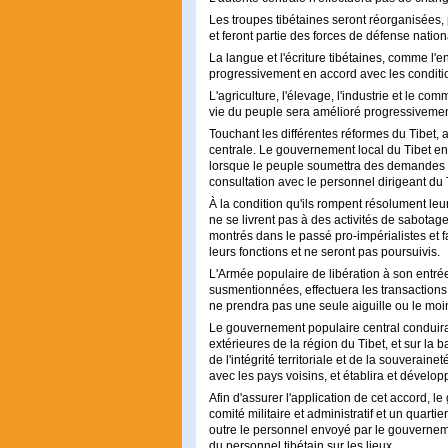
Les troupes tibétaines seront réorganisées, 
et feront partie des forces de défense nati
La langue et l'écriture tibétaines, comme l
progressivement en accord avec les conditio
L'agriculture, l'élevage, l'industrie et le 
vie du peuple sera amélioré progressivement
Touchant les différentes réformes du Tibet, 
centrale. Le gouvernement local du Tibet ent
lorsque le peuple soumettra des demandes 
consultation avec le personnel dirigeant du 
À la condition qu'ils rompent résolument leur
ne se livrent pas à des activités de sabotage
montrés dans le passé pro-impérialistes et
leurs fonctions et ne seront pas poursuivis.
L'Armée populaire de libération à son entrée
susmentionnées, effectuera les transaction
ne prendra pas une seule aiguille ou le moin
Le gouvernement populaire central conduira 
extérieures de la région du Tibet, et sur la b
de l'intégrité territoriale et de la souverain
avec les pays voisins, et établira et dével
Afin d'assurer l'application de cet accord, 
comité militaire et administratif et un quart
outre le personnel envoyé par le gouvernem
du personnel tibétain sur les lieux.