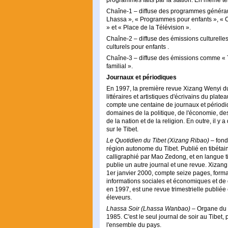
programmes faits par la station. En même 
Chaîne-1 – diffuse des programmes généraux
Lhassa », « Programmes pour enfants », « C
» et « Place de la Télévision ».
Chaîne-2 – diffuse des émissions culturelle
culturels pour enfants .
Chaîne-3 – diffuse des émissions comme « Té
familial ».
Journaux et périodiques
En 1997, la première revue Xizang Wenyi du 
littéraires et artistiques d'écrivains du plat
compte une centaine de journaux et périodiqu
domaines de la politique, de l'économie, des
de la nation et de la religion. En outre, i
sur le Tibet.
Le Quotidien du Tibet (Xizang Ribao)
– fondé
région autonome du Tibet. Publié en tibétain 
calligraphié par Mao Zedong, et en langue 
publie un autre journal et une revue. Xiza
1er janvier 2000, compte seize pages, format 
informations sociales et économiques et de d
en 1997, est une revue trimestrielle publiée
éleveurs.
Lhassa Soir (Lhassa Wanbao)
– Organe du co
1985. C'est le seul journal de soir au Tibet,
l'ensemble du pays.