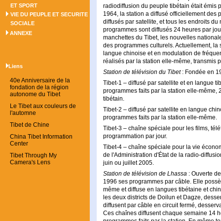
ET SPORT
radiodiffusion du peuple tibétain était émis p
1964, la station a diffusé officiellement 
VIE DU PEUPLE ET SECURITE
diffusés par satellite, et tous les endroits d
SOCIALE
programmes sont diffusés 24 heures par jour
ANNEXE
manchettes du Tibet, les nouvelles national
des programmes culturels. Actuellement, la s
langue chinoise et en modulation de fréqu
réalisés par la station elle-même, transmis p
Liens
Station de télévision du Tibet
: Fondée en 19
40e Anniversaire de la
Tibet-1 – diffusé par satellite et en langue
fondation de la région
programmes faits par la station elle-même, 2
autonome du Tibet
tibétain.
Le Tibet aux couleurs de
Tibet-2 – diffusé par satellite en langue ch
l'automne
programmes faits par la station elle-même.
Tibet de Chine
Tibet-3 – chaîne spéciale pour les films, té
programmation par jour.
China Tibet Information
Center
Tibet-4 – chaîne spéciale pour la vie écono
de l'Administration d'État de la radio-diffusi
Tibet Through My
Camera's Lens
juin ou juillet 2005.
Station de télévision de Lhassa
: Ouverte de
1996 ses programmes par câble. Elle possède
même et diffuse en langues tibétaine et chi
les deux districts de Doilun et Dagze, desse
diffusent par câble en circuit fermé, desser
Ces chaînes diffusent chaque semaine 14 h