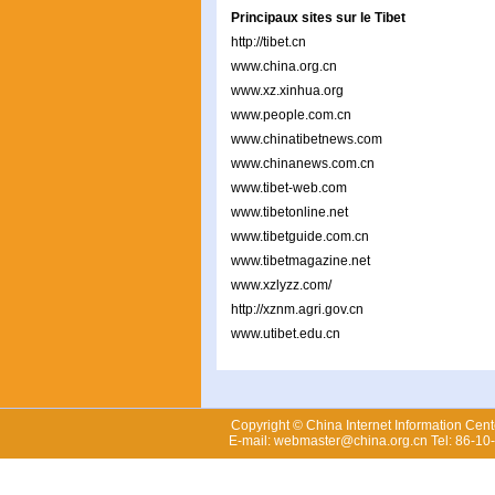
Principaux sites sur le Tibet
http://tibet.cn
www.china.org.cn
www.xz.xinhua.org
www.people.com.cn
www.chinatibetnews.com
www.chinanews.com.cn
www.tibet-web.com
www.tibetonline.net
www.tibetguide.com.cn
www.tibetmagazine.net
www.xzlyzz.com/
http://xznm.agri.gov.cn
www.utibet.edu.cn
Copyright © China Internet Information Cent
E-mail: webmaster@china.org.cn Tel: 86-1