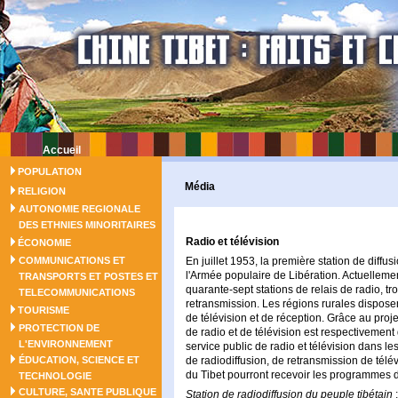
Accueil
POPULATION
Média
RELIGION
AUTONOMIE REGIONALE
DES ETHNIES MINORITAIRES
Radio et télévision
ÉCONOMIE
COMMUNICATIONS ET
En juillet 1953, la première station de diffu
l'Armée populaire de Libération. Actuellement
TRANSPORTS ET POSTES ET
quarante-sept stations de relais de radio, tr
TELECOMMUNICATIONS
retransmission. Les régions rurales disposen
TOURISME
de télévision et de réception. Grâce au proje
PROTECTION DE
de radio et de télévision est respectivemen
L'ENVIRONNEMENT
service public de radio et télévision dans l
ÉDUCATION, SCIENCE ET
de radiodiffusion, de retransmission de télév
du Tibet pourront recevoir les programmes de
TECHNOLOGIE
CULTURE, SANTE PUBLIQUE
Station de radiodiffusion du peuple tibétain
: