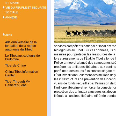
ET SPORT
VIE DU PEUPLE ET SECURITE
SOCIALE
ANNEXE
Liens
40e Anniversaire de la
fondation de la région
services compétents national et local ont m
autonome du Tibet
biologiques au Tibet. Sur ces données, ils 
mesures pour protéger les ressources de la 
Le Tibet aux couleurs de
lois et règlements de l'État, le Tibet a fondé
l'automne
Police armée et a lancé des campagnes spéci
Tibet de Chine
protéger les antilopes tibétaines aux confins
porté de rudes coups à la chasse illégale e
China Tibet Information
l'État investit annuellement des millions de
Center
les infrastructures de prévention des incendie
Tibet Through My
yuans de fonds recueillis par l'émission de b
Camera's Lens
l'antilope tibétaine et renforcer la conscienc
protection des animaux sauvages est devenu
illégale à l'antilope tibétaine effrénée penda