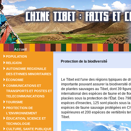
Accueil
POPULATION
Protection de la biodiversité
RELIGION
AUTONOMIE REGIONALE
DES ETHNIES MINORITAIRES
Le Tibet est l'une des régions typiques de
ÉCONOMIE
importante pouvant assurer la biodiversité d
COMMUNICATIONS ET
de plantes sauvages au Tibet, dont 39 figure
TRANSPORTS ET POSTES ET
international des espèces de faune et de fl
TELECOMMUNICATIONS
placées sous la protection de l'État. Des 7
TOURISME
espèces d'insectes, 125 sont placés sous la pr
espèces de faune sauvage protégées en Chin
PROTECTION DE
supérieures et 200 espèces de vertébrés ter
L'ENVIRONNEMENT
Tibet.
ÉDUCATION, SCIENCE ET
TECHNOLOGIE
CULTURE, SANTE PUBLIQUE