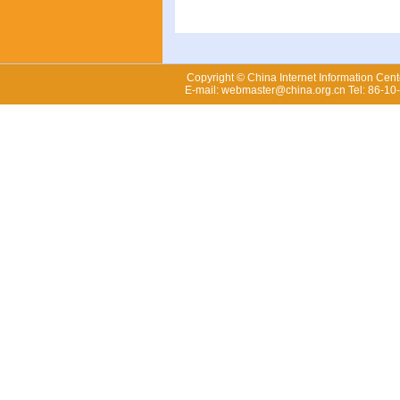
Copyright © China Internet Information Cent
E-mail: webmaster@china.org.cn Tel: 86-1