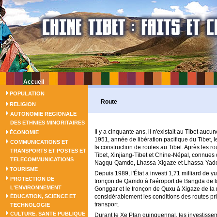
Accueil
POPULATION
Route
RELIGION
AUTONOMIE REGIONALE
DES ETHNIES MINORITAIRES
Il y a cinquante ans, il n'existait au Tibet auc
ÉCONOMIE
1951, année de libération pacifique du Tibet, 
COMMUNICATIONS ET
la construction de routes au Tibet. Après les r
TRANSPORTS ET POSTES ET
Tibet, Xinjiang-Tibet et Chine-Népal, connues 
TELECOMMUNICATIONS
Nagqu-Qamdo, Lhassa-Xigaze et Lhassa-Yad
TOURISME
Depuis 1989, l'État a investi 1,71 milliard de y
PROTECTION DE
tronçon de Qamdo à l'aéroport de Bangda de la 
L'ENVIRONNEMENT
Gonggar et le tronçon de Quxu à Xigaze de la 
ÉDUCATION, SCIENCE ET
considérablement les conditions des routes pr
transport.
TECHNOLOGIE
CULTURE, SANTE PUBLIQUE
Durant le Xe Plan quinquennal, les investisseme