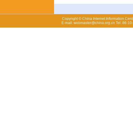
Copyright © China Internet Information Cent
E-mail: webmaster@china.org.cn Tel: 86-1